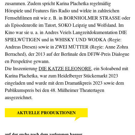
zusammen. Zudem spricht Karina Plachetka regelmäßig
Hörspiele und Features fürs Radio und wirkte in zahlreichen
Fernsehfilmen mit wie z. B. in BORNHOLMER STRASSE oder
als Episodenrolle im Tatort, SOKO Leipzig und Wolfsland. Im
Kino war sie u. a. in Andres Veiels Langzeitdokumentation DIE
SPIELWÜTIGEN und in WHISKY UND WODKA (Regie:
Andreas Dresen) sowie in ZWEI MÜTTER (Regie: Anne Zohra
Berrached), der 2013 auf der Berlinale den DFJW-Preis Dialogue
en Perspektive gewann.
Die Inszenierung
DIE KATZE ELEONORE
, ein Soloabend mit
Karina Plachetka, war zum Heidelberger Stückemarkt 2023
eingeladen und wurde mit dem Dramatikpreis 2023 sowie dem
Publikumspreis bei den 48. Mülheimer Theatertagen
ausgezeichnet.
AKTUELLE PRODUKTIONEN
auf der suche nach dem verlorenen bagger