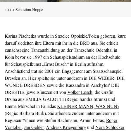
Sebastian Hoppe
FOTO
Karina Plachetka wurde in Strzelce Opolskie/Polen geboren, kurz
darauf siedelten ihre Eltern mit ihr in die BRD aus. Sie erhielt
zunächst eine Tanzausbildung an der Tanzschule Odenthal in
Köln bevor sie 1997 ein Schauspielstudium an der Hochschule
für Schauspielkunst „Ernst Busch“ in Berlin aufnahm.
Anschließend trat sie 2001 ein Engagement am Staatsschauspiel
Dresden an. Hier spielte sie unter anderem in DIE WEBER, DIE
WUNDE DRESDEN sowie die Kassandra in Aischylos' DIE
ORESTIE, jeweils inszeniert von
Volker Lösch
, die Gräfin
Orsina aus EMILIA GALOTTI (Regie: Sandra Strunz) und
Emma Mörschel in Falladas
KLEINER MANN, WAS NUN?
(Regie: Barbara Bürk). Sie arbeitete zudem unter anderem mit
Regisseur*innen wie Stefan Bachmann, Armin Petras,
Roger
Vontobel
,
Jan Gehler
,
Andreas Kriegenburg
und
Nora Schlocker