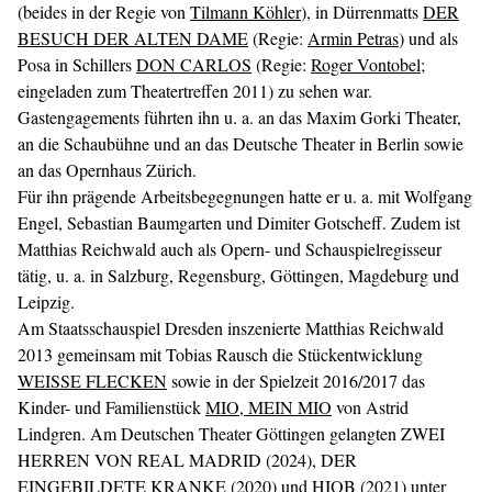
(beides in der Regie von
Tilmann Köhler
), in Dürrenmatts
DER
BESUCH DER ALTEN DAME
(Regie:
Armin Petras
) und als
Posa in Schillers
DON CARLOS
(Regie:
Roger Vontobel
;
eingeladen zum Theatertreffen 2011) zu sehen war.
Gastengagements führten ihn u. a. an das Maxim Gorki Theater,
an die Schaubühne und an das Deutsche Theater in Berlin sowie
an das Opernhaus Zürich.
Für ihn prägende Arbeitsbegegnungen hatte er u. a. mit Wolfgang
Engel, Sebastian Baumgarten und Dimiter Gotscheff. Zudem ist
Matthias Reichwald auch als Opern- und Schauspielregisseur
tätig, u. a. in Salzburg, Regensburg, Göttingen, Magdeburg und
Leipzig.
Am Staatsschauspiel Dresden inszenierte Matthias Reichwald
2013 gemeinsam mit Tobias Rausch die Stückentwicklung
WEISSE FLECKEN
sowie in der Spielzeit 2016/2017 das
Kinder- und Familienstück
MIO, MEIN MIO
von Astrid
Lindgren. Am Deutschen Theater Göttingen gelangten ZWEI
HERREN VON REAL MADRID (2024), DER
EINGEBILDETE KRANKE (2020) und HIOB (2021) unter