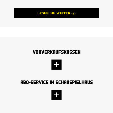
Dresd
LESEN SIE WEITER (€)
Vorverkaufskassen
Abo-Service im Schauspielhaus