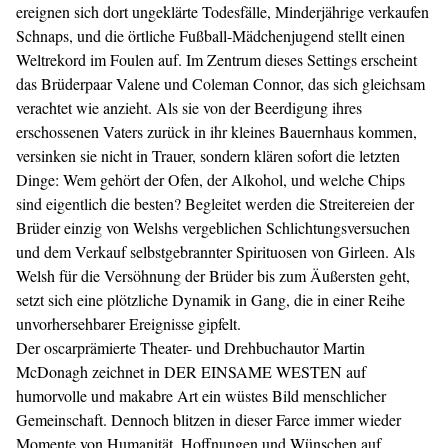
ereignen sich dort ungeklärte Todesfälle, Minderjährige verkaufen
Schnaps, und die örtliche Fußball-Mädchenjugend stellt einen
Weltrekord im Foulen auf. Im Zentrum dieses Settings erscheint
das Brüderpaar Valene und Coleman Connor, das sich gleichsam
verachtet wie anzieht. Als sie von der Beerdigung ihres
erschossenen Vaters zurück in ihr kleines Bauernhaus kommen,
versinken sie nicht in Trauer, sondern klären sofort die letzten
Dinge: Wem gehört der Ofen, der Alkohol, und welche Chips
sind eigentlich die besten? Begleitet werden die Streitereien der
Brüder einzig von Welshs vergeblichen Schlichtungsversuchen
und dem Verkauf selbstgebrannter Spirituosen von Girleen. Als
Welsh für die Versöhnung der Brüder bis zum Äußersten geht,
setzt sich eine plötzliche Dynamik in Gang, die in einer Reihe
unvorhersehbarer Ereignisse gipfelt.
Der oscarprämierte Theater- und Drehbuchautor Martin
McDonagh zeichnet in DER EINSAME WESTEN auf
humorvolle und makabre Art ein wüstes Bild menschlicher
Gemeinschaft. Dennoch blitzen in dieser Farce immer wieder
Momente von Humanität, Hoffnungen und Wünschen auf,