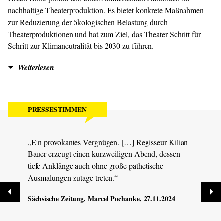
nachhaltige Theaterproduktion. Es bietet konkrete Maßnahmen
zur Reduzierung der ökologischen Belastung durch
Theaterproduktionen und hat zum Ziel, das Theater Schritt für
Schritt zur Klimaneutralität bis 2030 zu führen.
Weiterlesen
PRESSESTIMMEN
„Ein provokantes Vergnügen. […] Regisseur Kilian
„Bele
Bauer erzeugt einen kurzweiligen Abend, dessen
Hübne
tiefe Anklänge auch ohne große pathetische
Regie
Ausmalungen zutage treten.“
Körpe
große
Sächsische Zeitung
, Marcel Pochanke, 27.11.2024
Parfor