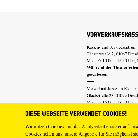
Vorverkaufskas
Kassen- und Servicezentrum 
Theaterstraße 2, 01067 Dres
Mo – Fr 10.00 – 18.30 Uhr, 
Während der Theaterferien
geschlossen.
Vorverkaufskasse im Kleine
Glacisstraße 28, 01099 Dres
Mo – Fr 15.00 – 18.30 Uhr
Während der Theaterferien
Diese Webseite verwendet Cookies!
geschlossen.
Wir nutzen Cookies und das Analysetool etracker auf un
Cookies helfen uns, unsere Angebote für Sie möglichst sich
E-Mail
tickets@staatsschaus