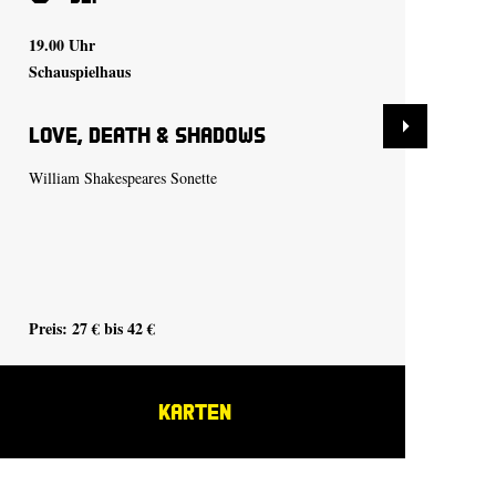
19.00 Uhr
19.
Schauspielhaus
Kle
Love, Death & Shadows
Dr
be
id
William Shakespeares Sonette
von
See
Büh
Sch
Preis: 27 € bis 42 €
Pre
KARTEN