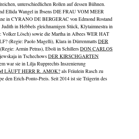
lreichen, unterschiedlichen Rollen auf dessen Bühnen.
 sind Ellida Wangel in Ibsens DIE FRAU VOM MEER
 Roxane in CYRANO DE BERGERAC von Edmond Rostand
 Judith in Hebbels gleichnamigen Stück, Klytaimnestra in
: Volker Lösch) sowie die Martha in Albees WER HAT
egie: Paolo Magelli), Klara in Dürrenmatts
DER
(Regie: Armin Petras), Eboli in Schillers
DON CARLOS
njewskaja in Tschechows
DER KIRSCHGARTEN
m war sie in Lilja Rupprechts Inszenierung
 LÄUFT HERR R. AMOK?
als Fräulein Rasch zu
e den Erich-Ponto-Preis. Seit 2014 ist sie Trägerin des