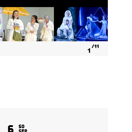
11
1
6
8
So
Sep