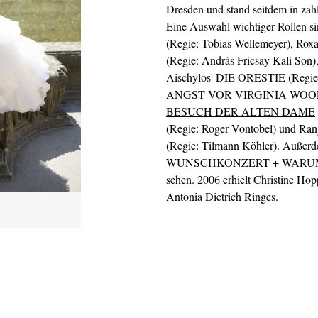
Dresden und stand seitdem in zah
Eine Auswahl wichtiger Rollen
(Regie: Tobias Wellemeyer),
(Regie: András Fricsay Kali Son),
Aischylos' DIE ORESTIE (Regie
ANGST VOR VIRGINIA WOOLF? (R
BESUCH DER ALTEN DAME
(Regie: Roger Vontobel) und Ra
(Regie: Tilmann Köhler). Außerde
WUNSCHKONZERT + WARUM
sehen. 2006 erhielt Christine Hopp
Antonia Dietrich Ringes.