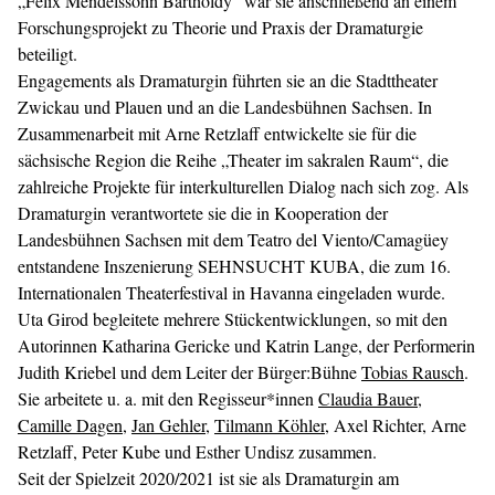
„Felix Mendelssohn Bartholdy“ war sie anschließend an einem
Forschungsprojekt zu Theorie und Praxis der Dramaturgie
beteiligt.
Engagements als Dramaturgin führten sie an die Stadttheater
Zwickau und Plauen und an die Landesbühnen Sachsen. In
Zusammenarbeit mit Arne Retzlaff entwickelte sie für die
sächsische Region die Reihe „Theater im sakralen Raum“, die
zahlreiche Projekte für interkulturellen Dialog nach sich zog. Als
Dramaturgin verantwortete sie die in Kooperation der
Landesbühnen Sachsen mit dem Teatro del Viento/Camagüey
entstandene Inszenierung SEHNSUCHT KUBA, die zum 16.
Internationalen Theaterfestival in Havanna eingeladen wurde.
Uta Girod begleitete mehrere Stückentwicklungen, so mit den
Autorinnen Katharina Gericke und Katrin Lange, der Performerin
Judith Kriebel und dem Leiter der Bürger:Bühne
Tobias Rausch
.
Sie arbeitete u. a. mit den Regisseur*innen
Claudia Bauer
,
Camille Dagen
,
Jan Gehler
,
Tilmann Köhler
, Axel Richter, Arne
Retzlaff, Peter Kube und Esther Undisz zusammen.
Seit der Spielzeit 2020/2021 ist sie als Dramaturgin am