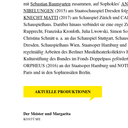
mit
Sebastian Baumgarten
zusammen, auf Sophokles’
AN
NIBELUNGEN
(2015) am Staatsschauspiel Dresden fol
KNECHT MATTI
(2017) am Schauspiel Zürich und C
Schauspielhaus. Darüber hinaus verbindet sie eine enge 
Rupprecht, Franziska Kronfoth, Julia Lwowski, Simon S
Christina Schmitt u. a. an das Schauspiel Stuttgart, Schau
Dresden, Schauspielhaus Wien, Staatsoper Hamburg und He
regelmäßig Arbeiten des Berliner Musiktheaterkollektivs 
Kulturstiftung des Bundes im Fonds Doppelpass gefördert
ORPHEUS (2016) an der Staatsoper Hamburg und NOTR
Paris und in den Sophiensälen Berlin.
AKTUELLE PRODUKTIONEN
Der Meister und Margarita
KOSTÜME