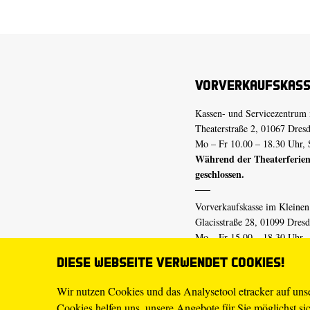
Vorverkaufskas
Kassen- und Servicezentrum 
Theaterstraße 2, 01067 Dres
Mo – Fr 10.00 – 18.30 Uhr, 
Während der Theaterferien
geschlossen.
Vorverkaufskasse im Kleine
Glacisstraße 28, 01099 Dres
Mo – Fr 15.00 – 18.30 Uhr
Während der Theaterferien
Diese Webseite verwendet Cookies!
geschlossen.
Wir nutzen Cookies und das Analysetool etracker auf un
Cookies helfen uns, unsere Angebote für Sie möglichst sich