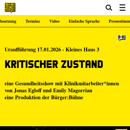
Besetzung
Termine
Video
Einfache Sprache
Pressestim
Zum Hauptinhalt springen
Zum Footer springen
Uraufführung 17.01.2026 › Kleines Haus 3
Kritischer Zustand
eine Gesundheitsshow mit Klinikmitarbeiter*innen
von
Jonas Egloff
und
Emily Magorrian
eine Produktion der
Bürger:Bühne