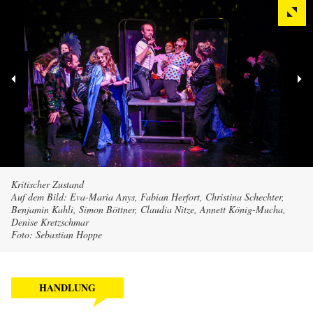
Kritischer Zustand
Auf dem Bild: Eva-Maria Anys, Fabian Herfort, Christina Schechter,
Benjamin Kahli, Simon Böttner, Claudia Nitze, Annett König-Mucha,
Denise Kretzschmar
Foto: Sebastian Hoppe
HANDLUNG