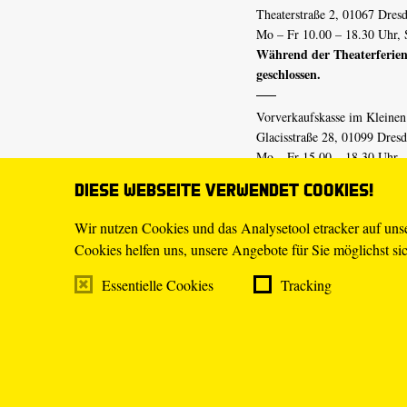
Theaterstraße 2, 01067 Dres
Mo – Fr 10.00 – 18.30 Uhr, 
Während der Theaterferien
geschlossen.
Vorverkaufskasse im Kleine
Glacisstraße 28, 01099 Dres
Mo – Fr 15.00 – 18.30 Uhr
Während der Theaterferien
Diese Webseite verwendet Cookies!
geschlossen.
Wir nutzen Cookies und das Analysetool etracker auf un
Cookies helfen uns, unsere Angebote für Sie möglichst sich
E-Mail
tickets@staatsschaus
Telefon
0351.49 13-555
Essentielle Cookies
Tracking
Mo – Fr 10.00 – 18.30 Uhr
Impressum
Datenschutz
Transpa