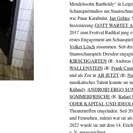
Mendelssohn Bartholdy“ in Leipzi
Schauspielstudios am Staatsschaus
wie Pınar Karabulut,
Jan Gehler
,
Inszenierung
GOTT WARTET A
2017 zum Festival Radikal jung ei
erstes Engagement am Schauspiel 
Volker Lösch
zusammen. Seit der 
Staatsschauspiels Dresden engagie
KIRSCHGARTEN
(R: Andreas K
WALLENSTEIN
(R:
Frank Cast
und als Zoe in
AB JETZT
(R:
Ni
musikalisches Talent konnte sie i
Kühnel
),
ANDROID ERGO SU
SOMMERFRISCHE
(R:
Rafael 
ODER KAPITAL UND IDEOL
Theatertreffen eingeladen. Seit 2
und Fernsehen, zuletzt war sie 
2022 wurde sie mit dem 14. Erich
e. V.
ausgezeichnet.