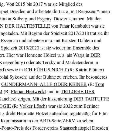
g. Von 2015 bis 2017 war sie Mitglied des
piel Dresden und arbeitete dort u. a. mit Regisseur*innen
 Simon Solberg und Evgeny Titov zusammen. Mit der
N DER HALTESTELLE
von Pınar Karabulut war sie
ngeladen. Mit Beginn der Spielzeit 2017/2018 trat sie ihr
Essen an und arbeitete u. a. mit Karsten Dahlem und
Spielzeit 2019/2020 ist sie wieder im Ensemble des
rt. Hier war Henriette Hölzel u. a. als Warja in
DER
riegenburg) oder als Terzky und Marketenderin in
orf
) sowie in
ICH FÜHL’S NICHT
(R:
Katrin Plötner
)
colai Sykosch
) auf der Bühne zu erleben. Ihr besonderes
n
GUNDERMANN: ALLE ODER KEINER
(R:
Tom
M
(R:
Florian Hertweck
) und in
TRILOGIE DER
Sanchez
) zeigen. Mit der Inszenierung
DER TARTUFFE
OGIE
(R:
Volker Lösch
) war sie 2022 zum Berliner
013 dreht Henriette Hölzel außerdem regelmäßig für Film
als Kommissarin in der ARD-Serie ZERV zu sehen.
-Ponto-Preis des
Fördervereins Staatsschauspiel Dresden