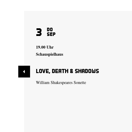
3
Do
Sep
19.00 Uhr
Schauspielhaus
Love, Death & Shadows
William Shakespeares Sonette