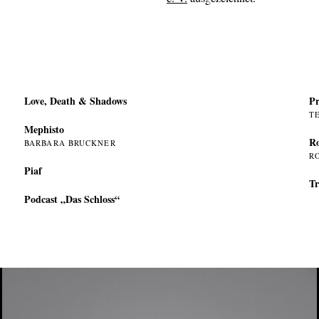
Love, Death & Shadows
Pr
T
Mephisto
Ro
BARBARA BRUCKNER
R
Piaf
Tr
Podcast „Das Schloss“