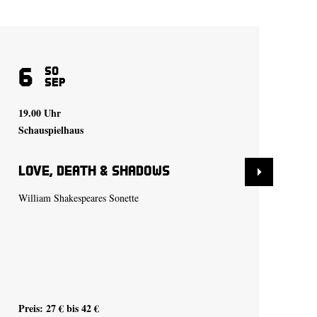
6
1
So
Sep
19.00 Uhr
19.
Schauspielhaus
Sch
Love, Death & Shadows
Lo
William Shakespeares Sonette
Wil
Preis: 27 € bis 42 €
Pre