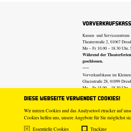
Vorverkaufskas
Kassen- und Servicezentrum 
Theaterstraße 2, 01067 Dres
Mo – Fr 10.00 – 18.30 Uhr, 
Während der Theaterferien
geschlossen.
Vorverkaufskasse im Kleine
Glacisstraße 28, 01099 Dres
Mo – Fr 15.00 – 18.30 Uhr
Während der Theaterferien
Diese Webseite verwendet Cookies!
geschlossen.
Wir nutzen Cookies und das Analysetool etracker auf un
Cookies helfen uns, unsere Angebote für Sie möglichst sich
E-Mail
tickets@staatsschaus
Telefon
0351.49 13-555
Essentielle Cookies
Tracking