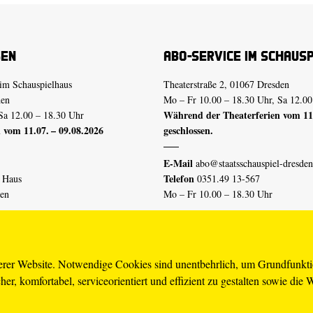
sen
Abo-Service im Schaus
im Schauspielhaus
Theaterstraße 2, 01067 Dresden
den
Mo – Fr 10.00 – 18.30 Uhr, Sa 12.00
Während der Theaterferien vom 11.
Sa 12.00 – 18.30 Uhr
 vom 11.07. – 09.08.2026
geschlossen.
E-Mail
abo@staatsschauspiel-dresden
Telefon
n Haus
0351.49 13-567
den
Mo – Fr 10.00 – 18.30 Uhr
 vom 04.07. – 16.08.2026
Erklärung Barrierefreiheit
serer Website. Notwendige Cookies sind unentbehrlich, um Grundfunkt
er, komfortabel, serviceorientiert und effizient zu gestalten sowie die 
piel-dresden.de