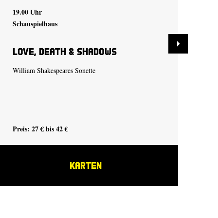
19.00 Uhr
19.
Schauspielhaus
Sch
Love, Death & Shadows
Ei
William Shakespeares Sonette
von
Deu
in 
Wie
Preis: 27 € bis 42 €
Pre
KARTEN