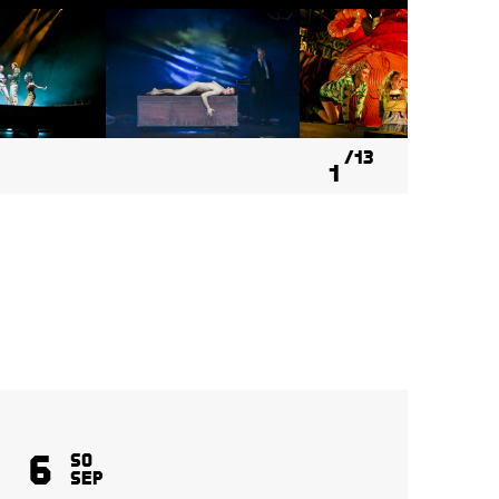
13
1
6
8
So
Sep