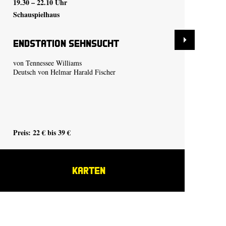
19.30 – 22.10 Uhr
19.
Schauspielhaus
Sch
Endstation Sehnsucht
Tr
von Tennessee Williams
vo
Deutsch von Helmar Harald Fischer
Pre
Preis: 22 € bis 39 €
BL
KARTEN