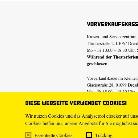
Vorverkaufskas
Kassen- und Servicezentrum 
Theaterstraße 2, 01067 Dres
Mo – Fr 10.00 – 18.30 Uhr, 
Während der Theaterferien
geschlossen.
Vorverkaufskasse im Kleine
Glacisstraße 28, 01099 Dres
Mo – Fr 15.00 – 18.30 Uhr
Während der Theaterferien
Diese Webseite verwendet Cookies!
geschlossen.
Wir nutzen Cookies und das Analysetool etracker auf un
Cookies helfen uns, unsere Angebote für Sie möglichst sich
E-Mail
tickets@staatsschaus
Telefon
0351.49 13-555
Essentielle Cookies
Tracking