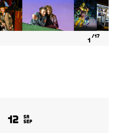
17
1
12
1
Sa
Sep