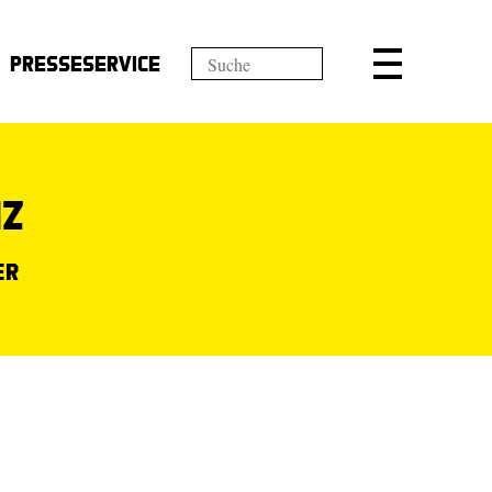
Presseservice
nz
er