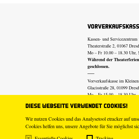
Vorverkaufskas
Kassen- und Servicezentrum 
Theaterstraße 2, 01067 Dres
Mo – Fr 10.00 – 18.30 Uhr, 
Während der Theaterferien
geschlossen.
Vorverkaufskasse im Kleine
Glacisstraße 28, 01099 Dres
Mo – Fr 15.00 – 18.30 Uhr
Während der Theaterferien
Diese Webseite verwendet Cookies!
geschlossen.
Wir nutzen Cookies und das Analysetool etracker auf un
Cookies helfen uns, unsere Angebote für Sie möglichst sich
E-Mail
tickets@staatsschaus
Telefon
0351.49 13-555
Essentielle Cookies
Tracking