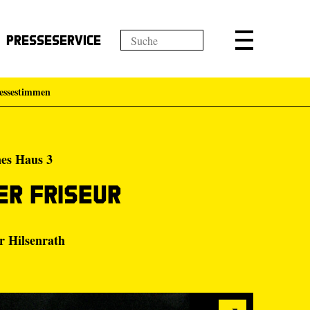
Presseservice
essestimmen
nes Haus 3
er Friseur
 Hilsenrath