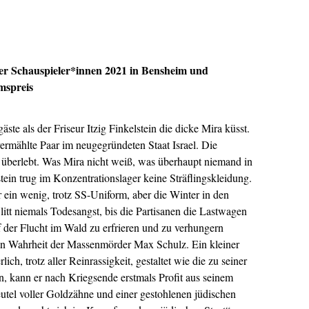
er Schauspieler*innen 2021 in Bensheim und
mspreis
ste als der Friseur Itzig Finkelstein die dicke Mira küsst.
hvermählte Paar im neugegründeten Staat Israel. Die
 überlebt. Was Mira nicht weiß, was überhaupt niemand in
stein trug im Konzentrationslager keine Sträflingskleidung.
r ein wenig, trotz SS-Uniform, aber die Winter in den
litt niemals Todesangst, bis die Partisanen die Lastwagen
f der Flucht im Wald zu erfrieren und zu verhungern
t in Wahrheit der Massenmörder Max Schulz. Ein kleiner
lich, trotz aller Reinrassigkeit, gestaltet wie die zu seiner
n, kann er nach Kriegsende erstmals Profit aus seinem
tel voller Goldzähne und einer gestohlenen jüdischen