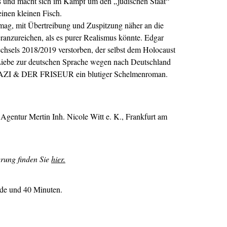
 aus und macht sich im Kampf um den „jüdischen Staat“
einen kleinen Fisch.
rmag, mit Übertreibung und Zuspitzung näher an die
ranzureichen, als es purer Realismus könnte. Edgar
chsels 2018/2019 verstorben, der selbst dem Holocaust
iebe zur deutschen Sprache wegen nach Deutschland
NAZI & DER FRISEUR ein blutiger Schelmenroman.
Agentur Mertin Inh. Nicole Witt e. K., Frankfurt am
erung finden Sie
hier.
nde und 40 Minuten.