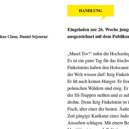
HANDLUNG
Eingeladen zur 26. Woche jung
ausgezeichnet mit dem Publiku
skus Claus
,
Daniel Séjourné
„Masel Tov!“ rufen die Hochzeitsgä
Es ist ein guter Tag für das frisc
Finkelsteins haben den Holocaust
der Welt wissen darf: Itzig Finkel
Er litt auch keinen Hunger. Er fro
polnischen Wäldern sind eisig. Er 
der SS-Truppen stellten und er au
drohte. Denn Itzig Finkelstein is
Fisch, aber einer der besten. Äußer
Zeit gängige Karikatur eines Jude
Aussehen schlagen. Mit einem Beu