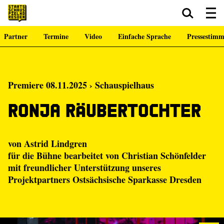
Partner
Termine
Video
Einfache Sprache
Pressestim
Zum Hauptinhalt springen
Zum Footer springen
Premiere 08.11.2025 › Schauspielhaus
Ronja Räubertochter
von Astrid Lindgren
für die Bühne bearbeitet von Christian Schönfelder
mit freundlicher Unterstützung unseres
Projektpartners Ostsächsische Sparkasse Dresden