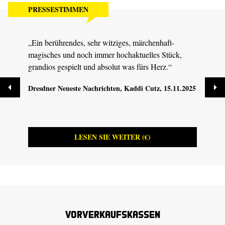
PRESSESTIMMEN
„Ein berührendes, sehr witziges, märchenhaft-
„Es b
magisches und noch immer hochaktuelles Stück,
Insze
grandios gespielt und absolut was fürs Herz.“
die z
Dresdner Neueste Nachrichten
, Kaddi Cutz, 15.11.2025
MDR K
08.11
LESEN SIE WEITER (€)
Vorverkaufskassen