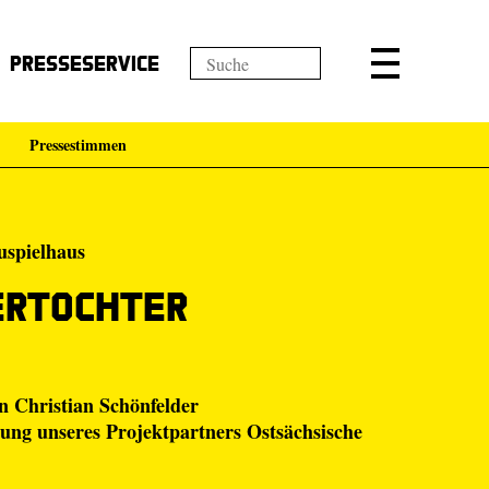
Presseservice
Pressestimmen
uspielhaus
ertochter
n Christian Schönfelder
zung unseres Projektpartners Ostsächsische