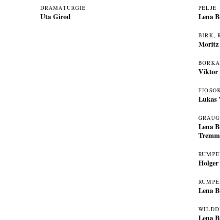
DRAMATURGIE
PELJE
Uta Girod
Lena B
BIRK,
Moritz
BORKA
Viktor
FJOSO
Lukas 
GRAU
Lena B
Tremm
RUMPE
Holger
RUMPE
Lena B
WILDD
Lena B