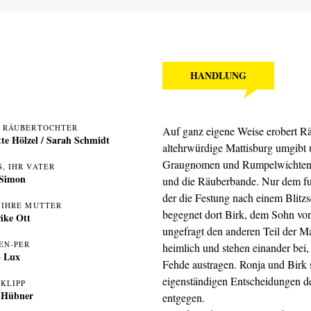
HANDLUNG
, RÄUBERTOCHTER
Auf ganz eigene Weise erobert Rä
te Hölzel
/
Sarah Schmidt
altehrwürdige Mattisburg umgibt 
Graugnomen und Rumpelwichten auf
, IHR VATER
 Simon
und die Räuberbande. Nur dem fur
der die Festung nach einem Blitzs
, IHRE MUTTER
begegnet dort Birk, dem Sohn von
rike Ott
ungefragt den anderen Teil der Ma
EN-PER
heimlich und stehen einander bei
p Lux
Fehde austragen. Ronja und Birk s
eigenständigen Entscheidungen 
-KLIPP
 Hübner
entgegen.