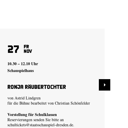
27
2
Fr
Nov
10.30 – 12.10 Uhr
19.
Schauspielhaus
Sch
Ronja Räubertochter
Ro
von Astrid Lindgren
von
für die Bühne bearbeitet von Christian Schönfelder
für
Vorstellung für Schulklassen
Reservierungen senden Sie bitte an
schultickets@staatsschauspiel-dresden.de
.