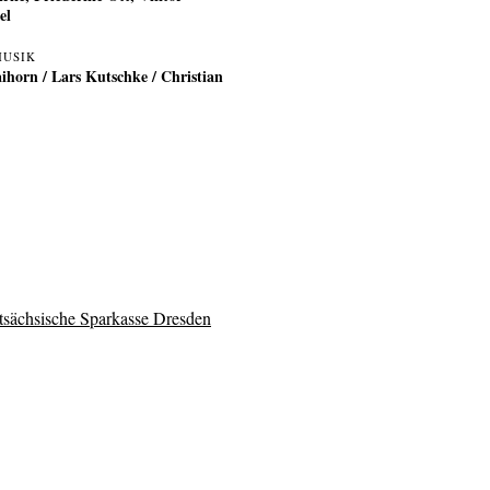
el
MUSIK
ihorn
/
Lars Kutschke
/
Christian
tsächsische Sparkasse Dresden