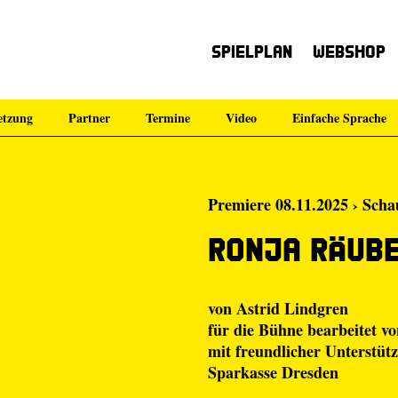
Spielplan
Webshop
etzung
Partner
Termine
Video
Einfache Sprache
Premiere 08.11.2025 › Scha
Ronja Räub
von Astrid Lindgren
für die Bühne bearbeitet vo
mit freundlicher Unterstüt
Sparkasse Dresden