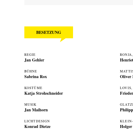
BESETZUNG
REGIE
RONJA
Jan Gehler
Henriet
BÜHNE
MATTIS
Sabrina Rox
Oliver
KOSTÜME
LOVIS
Katja Strohschneider
Friede
MUSIK
GLATZ
Jan Maihorn
Philip
LICHTDESIGN
KLEIN
Konrad Dietze
Holger