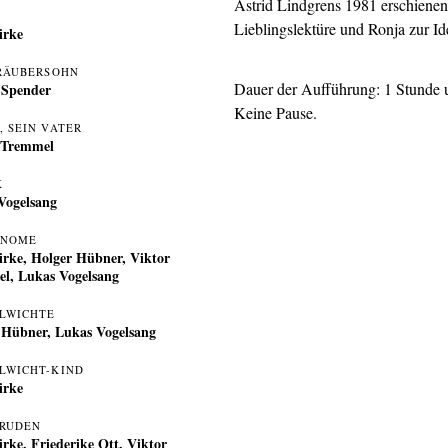
Astrid Lindgrens 1981 erschienen
Lieblingslektüre und Ronja zur Id
irke
 RÄUBERSOHN
Dauer der Aufführung: 1 Stunde 
 Spender
Keine Pause.
, SEIN VATER
 Tremmel
K
Vogelsang
GNOME
irke
,
Holger Hübner
,
Viktor
el
,
Lukas Vogelsang
LWICHTE
 Hübner
,
Lukas Vogelsang
LWICHT-KIND
irke
RUDEN
irke
,
Friederike Ott
,
Viktor