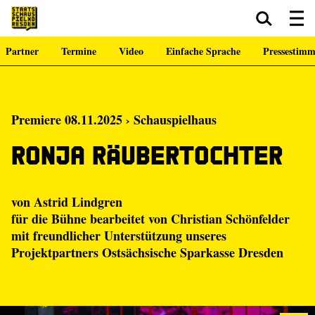
Partner
Termine
Video
Einfache Sprache
Pressestim
Zum Hauptinhalt springen
Zum Footer springen
Premiere 08.11.2025 › Schauspielhaus
Ronja Räubertochter
von Astrid Lindgren
für die Bühne bearbeitet von Christian Schönfelder
mit freundlicher Unterstützung unseres
Projektpartners Ostsächsische Sparkasse Dresden