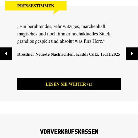
PRESSESTIMMEN
„Ein berührendes, sehr witziges, märchenhaft-
„Es b
magisches und noch immer hochaktuelles Stück,
Insze
grandios gespielt und absolut was fürs Herz.“
die z
Dresdner Neueste Nachrichten
, Kaddi Cutz, 15.11.2025
MDR K
08.11
LESEN SIE WEITER (€)
Vorverkaufskassen