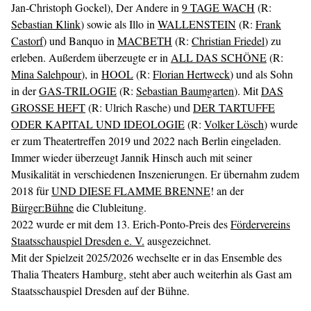
Jan-Christoph Gockel), Der Andere in
9 TAGE WACH
(R:
Sebastian Klink
) sowie als Illo in
WALLENSTEIN
(R:
Frank
Castorf
) und Banquo in
MACBETH
(R:
Christian Friedel
) zu
erleben. Außerdem überzeugte er in
ALL DAS SCHÖNE
(R:
Mina Salehpour
), in
HOOL
(R:
Florian Hertweck
) und als Sohn
in der
GAS-TRILOGIE
(R:
Sebastian Baumgarten
). Mit
DAS
GROSSE HEFT
(R: Ulrich Rasche) und
DER TARTUFFE
ODER KAPITAL UND IDEOLOGIE
(R:
Volker Lösch
) wurde
er zum Theatertreffen 2019 und 2022 nach Berlin eingeladen.
Immer wieder überzeugt Jannik Hinsch auch mit seiner
Musikalität in verschiedenen Inszenierungen. Er übernahm zudem
2018 für
UND DIESE FLAMME BRENNE
! an der
Bürger:Bühne
die Clubleitung.
2022 wurde er mit dem 13. Erich-Ponto-Preis des
Fördervereins
Staatsschauspiel Dresden e. V.
ausgezeichnet.
Mit der Spielzeit 2025/2026 wechselte er in das Ensemble des
Thalia Theaters Hamburg, steht aber auch weiterhin als Gast am
Staatsschauspiel Dresden auf der Bühne.