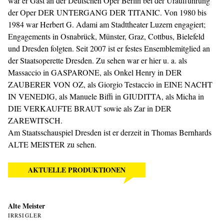
war er Gast an der Deutschen Oper Berlin bei der Uraufführung
der Oper DER UNTERGANG DER TITANIC. Von 1980 bis
1984 war Herbert G. Adami am Stadttheater Luzern engagiert;
Engagements in Osnabrück, Münster, Graz, Cottbus, Bielefeld
und Dresden folgten. Seit 2007 ist er festes Ensemblemitglied an
der Staatsoperette Dresden. Zu sehen war er hier u. a. als
Massaccio in GASPARONE, als Onkel Henry in DER
ZAUBERER VON OZ, als Giorgio Testaccio in EINE NACHT
IN VENEDIG, als Manuele Biffi in GIUDITTA, als Micha in
DIE VERKAUFTE BRAUT sowie als Zar in DER
ZAREWITSCH.
Am Staatsschauspiel Dresden ist er derzeit in Thomas Bernhards
ALTE MEISTER zu sehen.
AKTUELLE PRODUKTIONEN
Alte Meister
IRRSIGLER