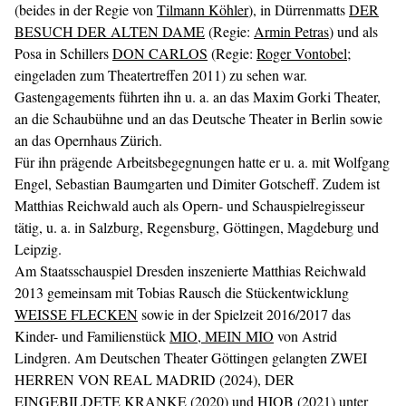
(beides in der Regie von
Tilmann Köhler
), in Dürrenmatts
DER
BESUCH DER ALTEN DAME
(Regie:
Armin Petras
) und als
Posa in Schillers
DON CARLOS
(Regie:
Roger Vontobel
;
eingeladen zum Theatertreffen 2011) zu sehen war.
Gastengagements führten ihn u. a. an das Maxim Gorki Theater,
an die Schaubühne und an das Deutsche Theater in Berlin sowie
an das Opernhaus Zürich.
Für ihn prägende Arbeitsbegegnungen hatte er u. a. mit Wolfgang
Engel, Sebastian Baumgarten und Dimiter Gotscheff. Zudem ist
Matthias Reichwald auch als Opern- und Schauspielregisseur
tätig, u. a. in Salzburg, Regensburg, Göttingen, Magdeburg und
Leipzig.
Am Staatsschauspiel Dresden inszenierte Matthias Reichwald
2013 gemeinsam mit Tobias Rausch die Stückentwicklung
WEISSE FLECKEN
sowie in der Spielzeit 2016/2017 das
Kinder- und Familienstück
MIO, MEIN MIO
von Astrid
Lindgren. Am Deutschen Theater Göttingen gelangten ZWEI
HERREN VON REAL MADRID (2024), DER
EINGEBILDETE KRANKE (2020) und HIOB (2021) unter