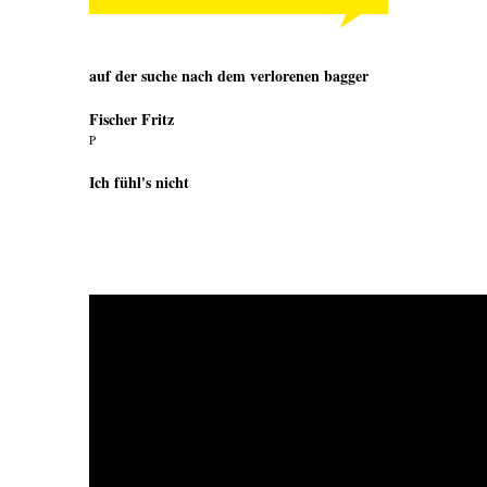
auf der suche nach dem verlorenen bagger
Fischer Fritz
P
Ich fühl's nicht