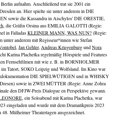
 Berlin aufnahm. Anschließend trat sie 2001 ein
resden an. Hier spielte sie unter anderem in DIE
wie die Kassandra in Aischylos' DIE ORESTIE,
ch
, die Gräfin Orsina aus EMILIA GALOTTI (Regie:
el in Falladas
KLEINER MANN, WAS NUN?
(Regie:
em unter anderem mit Regisseur*innen wie Stefan
Vontobel
,
Jan Gehler
,
Andreas Kriegenburg
und
Nora
t Karina Plachetka regelmäßig Hörspiele und Features
eichen Fernsehfilmen mit wie z. B. in BORNHOLMER
 im Tatort, SOKO Leipzig und Wolfsland. Im Kino war
ngzeitdokumentation DIE SPIELWÜTIGEN und in WHISKY
resen) sowie in ZWEI MÜTTER (Regie: Anne Zohra
linale den DFJW-Preis Dialogue en Perspektive gewann.
ELEONORE
, ein Soloabend mit Karina Plachetka, war
023 eingeladen und wurde mit dem Dramatikpreis 2023
n 48. Mülheimer Theatertagen ausgezeichnet.