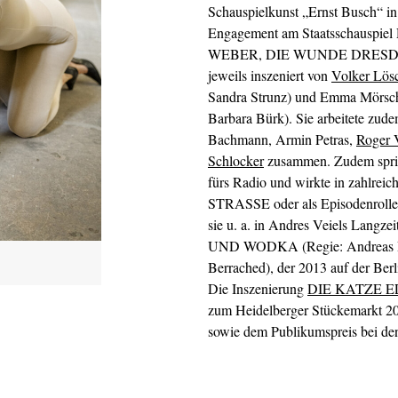
Schauspielkunst „Ernst Busch“ in
Engagement am Staatsschauspiel D
WEBER, DIE WUNDE DRESDEN so
jeweils inszeniert von
Volker Lös
Sandra Strunz) und Emma Mörsch
Barbara Bürk). Sie arbeitete zud
Bachmann, Armin Petras,
Roger 
Schlocker
zusammen. Zudem sprich
fürs Radio und wirkte in zahlr
STRASSE oder als Episodenrolle
sie u. a. in Andres Veiels La
UND WODKA (Regie: Andreas D
Berrached), der 2013 auf der Ber
Die Inszenierung
DIE KATZE 
zum Heidelberger Stückemarkt 2
sowie dem Publikumspreis bei de