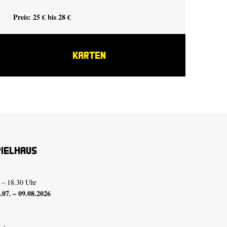
Preis: 25 € bis 28 €
Pre
KARTEN
pielhaus
 – 18.30 Uhr
07. – 09.08.2026