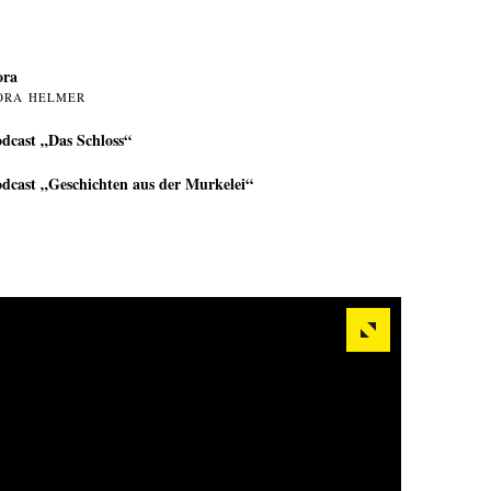
ora
ORA HELMER
dcast „Das Schloss“
dcast „Geschichten aus der Murkelei“