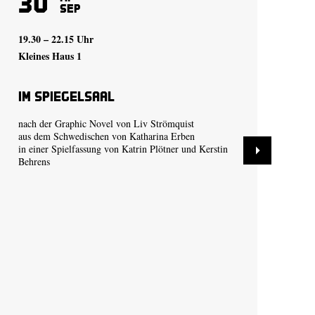
30
1
Sep
19.30 – 22.15 Uhr
19.
Kleines Haus 1
Kle
Im Spiegelsaal
au
ve
nach der Graphic Novel von
Liv Strömquist
aus dem Schwedischen von Katharina Erben
vo
in einer Spielfassung von
Katrin Plötner
und
Kerstin
Behrens