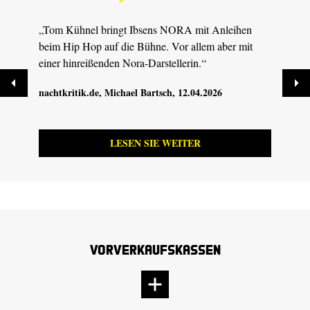
„Tom Kühnel bringt Ibsens NORA mit Anleihen
„Eine
beim Hip Hop auf die Bühne. Vor allem aber mit
Unter
einer hinreißenden Nora-Darstellerin.“
des W
nachtkritik.de
, Michael Bartsch, 12.04.2026
Dresd
12.04
LESEN SIE WEITER
Vorverkaufskassen