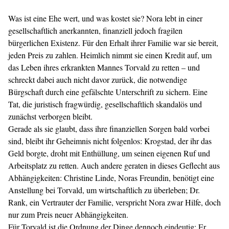
Was ist eine Ehe wert, und was kostet sie? Nora lebt in einer
gesellschaftlich anerkannten, finanziell jedoch fragilen
bürgerlichen Existenz. Für den Erhalt ihrer Familie war sie bereit,
jeden Preis zu zahlen. Heimlich nimmt sie einen Kredit auf, um
das Leben ihres erkrankten Mannes Torvald zu retten – und
schreckt dabei auch nicht davor zurück, die notwendige
Bürgschaft durch eine gefälschte Unterschrift zu sichern. Eine
Tat, die juristisch fragwürdig, gesellschaftlich skandalös und
zunächst verborgen bleibt.
Gerade als sie glaubt, dass ihre finanziellen Sorgen bald vorbei
sind, bleibt ihr Geheimnis nicht folgenlos: Krogstad, der ihr das
Geld borgte, droht mit Enthüllung, um seinen eigenen Ruf und
Arbeitsplatz zu retten. Auch andere geraten in dieses Geflecht aus
Abhängigkeiten: Christine Linde, Noras Freundin, benötigt eine
Anstellung bei Torvald, um wirtschaftlich zu überleben; Dr.
Rank, ein Vertrauter der Familie, verspricht Nora zwar Hilfe, doch
nur zum Preis neuer Abhängigkeiten.
Für Torvald ist die Ordnung der Dinge dennoch eindeutig: Er