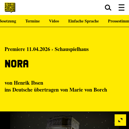
Besetzung
Termine
Video
Einfache Sprache
Pressestim
Zum Hauptinhalt springen
Zum Footer springen
Premiere 11.04.2026 › Schauspielhaus
Nora
von Henrik Ibsen
ins Deutsche übertragen von Marie von Borch