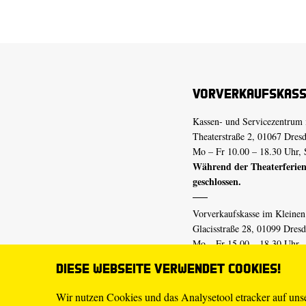
Vorverkaufskas
Kassen- und Servicezentrum 
Theaterstraße 2, 01067 Dres
Mo – Fr 10.00 – 18.30 Uhr, 
Während der Theaterferien
geschlossen.
Vorverkaufskasse im Kleine
Glacisstraße 28, 01099 Dres
Mo – Fr 15.00 – 18.30 Uhr
Während der Theaterferien
Diese Webseite verwendet Cookies!
geschlossen.
Wir nutzen Cookies und das Analysetool etracker auf un