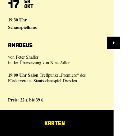
17
2
Sa
Okt
19.30 Uhr
19.
Schauspielhaus
Sch
Amadeus
De
von Peter Shaffer
nac
in der Übersetzung von Nina Adler
19.00 Uhr
Salon
Treffpunkt „Premiere“ des
Fördervereins Staatsschauspiel Dresden
Preis: 22 € bis 39 €
Pre
KARTEN