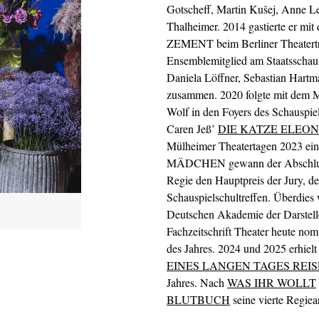
Gotscheff, Martin Kušej, Anne L
Thalheimer. 2014 gastierte er mi
ZEMENT beim Berliner Theatertreff
Ensemblemitglied am Staatsschaus
Daniela Löffner, Sebastian Har
zusammen. 2020 folgte mit dem 
Wolf in den Foyers des Schauspiel
Caren Jeß’
DIE KATZE ELEO
Mülheimer Theatertagen 2023 e
MÄDCHEN gewann der Abschlussj
Regie den Hauptpreis der Jury, d
Schauspielschultreffen. Überdies
Deutschen Akademie der Darstelle
Fachzeitschrift Theater heute no
des Jahres. 2024 und 2025 erhielt
EINES LANGEN TAGES REIS
Jahres. Nach
WAS IHR WOLLT
BLUTBUCH
seine vierte Regiea