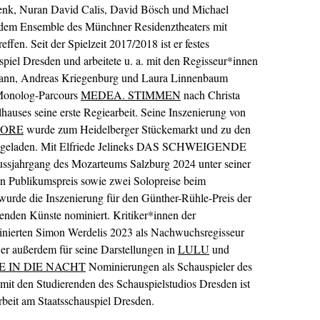
enk, Nuran David Calis, David Bösch und Michael
t dem Ensemble des Münchner Residenztheaters mit
en. Seit der Spielzeit 2017/2018 ist er festes
piel Dresden und arbeitete u. a. mit den Regisseur*innen
tmann, Andreas Kriegenburg und Laura Linnenbaum
Monolog-Parcours
MEDEA. STIMMEN
nach Christa
hauses seine erste Regiearbeit. Seine Inszenierung von
NORE
wurde zum Heidelberger Stückemarkt und zu den
ingeladen. Mit Elfriede Jelineks DAS SCHWEIGENDE
ahrgang des Mozarteums Salzburg 2024 unter seiner
en Publikumspreis sowie zwei Solopreise beim
 wurde die Inszenierung für den Günther-Rühle-Preis der
nden Künste nominiert. Kritiker*innen der
minierten Simon Werdelis 2023 als Nachwuchsregisseur
 er außerdem für seine Darstellungen in
LULU
und
E IN DIE NACHT
Nominierungen als Schauspieler des
mit den Studierenden des Schauspielstudios Dresden ist
rbeit am Staatsschauspiel Dresden.