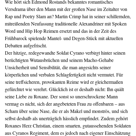
Wie hört sich Edmond Rostands bekanntes romantisches
Versdrama über den Mann mit der großen Nase im Zeitalter von
Rap und Poetry Slam an? Martin Crimp hat in seiner schillernden,
mitreißenden Neufassung traditionelle Alexandriner mit Spoken
Word und Hip Hop Reimen ersetzt und das in der Zeit des
Frühbarock spielende Mantel- und Degen-Stück mit aktuellen
Debatten aufgefrischt.
Der hitzige, redegewandte Soldat Cyrano verbirgt hinter seinen
berüchtigten Wutausbrüchen und seinem Macho-Gehabe
Unsicherheit und Sensibilität, die man angesichts seiner
körperlichen und verbalen Schlagfertigkeit nicht vermutet. Für
seine treffsicheren, provokanten Reime wird er gleichermaßen
gefürchtet wie verehrt. Glücklich ist er deshalb nicht: Ihn quält
seine Liebe zu Roxane. Der sonst so unerschrockene Mann
vermag es nicht, sich der angebeteten Frau zu offenbaren – aus
Scham über seine Nase, die er als Makel und monströs, und sich
selbst deshalb als unerträglich hässlich empfindet. Zudem gehört
Roxanes Herz Christian, einem smarten, gutaussehenden Soldaten
aus Cyranos Regiment, dem es jedoch nach eigener Einschätzung