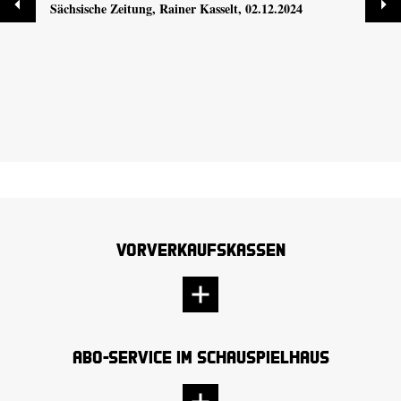
Sächsische Zeitung
, Rainer Kasselt, 02.12.2024
stürzt
Dresd
02.12
Vorverkaufskassen
Abo-Service im Schauspielhaus