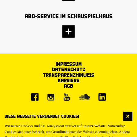
Abo-Service im Schauspielhaus
Impressum
Datenschutz
Transparenzhinweis
Karriere
AGB
Diese Webseite verwendet Cookies!
Wir nutzen Cookies und das Analysetool etracker auf unserer Website. Notwendige
Cookies sind unentbehrlich, um Grundfunktionen der Website zu ermöglichen. Andere