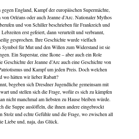
ch gegen England, Kampf der europäischen Supermächte,
 von Orléans oder auch Jeanne d’Arc. Nationaler Mythos
berufen und von Schiller beschrieben für Frankreich und
Lebzeiten erst gefeiert, dann verurteilt und verbrannt,
 heilig gesprochen. Ihre Geschichte wurde vielfach
 als Symbol für Mut und den Willen zum Widerstand ist sie
ngen. Ein Superstar, eine Ikone – aber auch ein Role
die Geschichte der Jeanne d’Arc auch eine Geschichte von
 Patriotismus und Kampf um jeden Preis. Doch welchen
nd wo hätten wir lieber Rabatt?
brennt, begeben sich Dresdner Jugendliche gemeinsam mit
art und stellen sich die Frage, wofür es sich zu kämpfen
 man nicht manchmal am liebsten zu Hause bleiben würde.
h die Suppe auslöffeln, die ihnen andere eingebrockt
en Stolz und echte Gefühle und die Frage, wo zwischen all
die Liebe und, naja, das Glück.