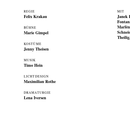
REGIE
MIT
Felix Krakau
Janek B
Fontan
Marlèn
BÜHNE
Schnei
Marie Gimpel
Theili
KOSTÜME
Jenny Theisen
MUSIK
Timo Hein
LICHTDESIGN
Maximilian Rothe
DRAMATURGIE
Lena Iversen