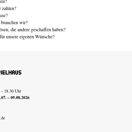
fen?
r zahlen?
use?
 brauchen wir?
sen, die andere geschaffen haben?
z für unsere eigenen Wünsche?
pielhaus
 – 18.30 Uhr
07. – 09.08.2026
.de