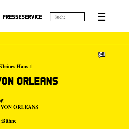
Presseservice
Kleines Haus 1
von Orleans
ng
AU VON ORLEANS
r:Bühne