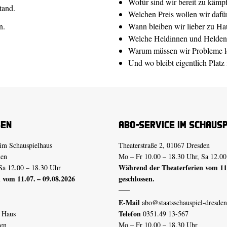
Wofür sind wir bereit zu kämp
tand.
Welchen Preis wollen wir dafü
n.
Wann bleiben wir lieber zu Ha
Welche Heldinnen und Helden
Warum müssen wir Probleme lö
Und wo bleibt eigentlich Plat
sen
Abo-Service im Schaus
im Schauspielhaus
Theaterstraße 2, 01067 Dresden
den
Mo – Fr 10.00 – 18.30 Uhr, Sa 12.00
Während der Theaterferien vom 11.
Sa 12.00 – 18.30 Uhr
 vom 11.07. – 09.08.2026
geschlossen.
E-Mail
abo@staatsschauspiel-dresden
Telefon
n Haus
0351.49 13-567
den
Mo – Fr 10.00 – 18.30 Uhr