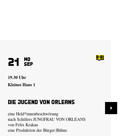
21
6
Mo
Sep
19.30 Uhr
19.
Kleines Haus 1
Kle
Die Jugend von Orleans
Di
eine Held*innenbeschwörung
ein
nach Schillers JUNGFRAU VON ORLEANS
nac
von
Felix Krakau
vo
eine Produktion der
Bürger:Bühne
ein