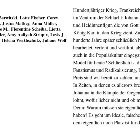
Hundertjähriger Krieg, Frankrei
im Zentrum der Schlacht: Johanna
arwitzki, Lotte Fischer, Corey
, Justus Matkey, Anna Müller,
und Heldinnenfigur, die von Gott 
e M., Florentine Scheiba, Liotta
König Karl in den Krieg zieht. Zu 
der, Amy Aaliyah Strupix, Lovis J.
hunderte Jahre später schließlich
g, Helena Werthschütz, Juliane Wolf
bearbeitet, vertont und verfilmt,
auch in die Populärkultur eingega
Model für heute? Schließlich ist 
Fanatismus und Radikalisierung,
Preis sind wir bereit zu zahlen, u
In Zeiten, in denen es allerorts 
Johanna in die Kämpfe der Gegenw
lohnt, wofür lieber nicht und ob
Denn: Warum müssen sie eigentlic
haben? Es geht um Ideale, falsch
dem eigentlich noch Platz ist für 