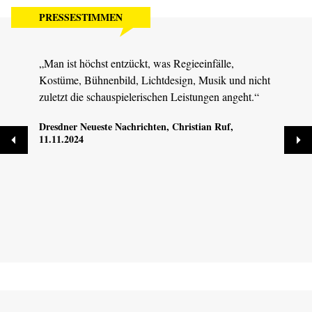
PRESSESTIMMEN
„Man ist höchst entzückt, was Regieeinfälle,
„Ande
Kostüme, Bühnenbild, Lichtdesign, Musik und nicht
fanta
zuletzt die schauspielerischen Leistungen angeht.“
recht
Dresdner Neueste Nachrichten
, Christian Ruf,
Sächs
11.11.2024