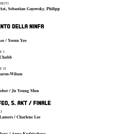
IRITI
 Ast, Sebastian Gayowsky, Philipp
nto della Ninfa
Lee / Yeeun Yeo
E I
 Chubb
 II
earon-Wilson
Kober / Ju Young Mun
feo, 5. Akt / Finale
O
Lamers / Charlene Lee
 Bany / Anna Kudriashova