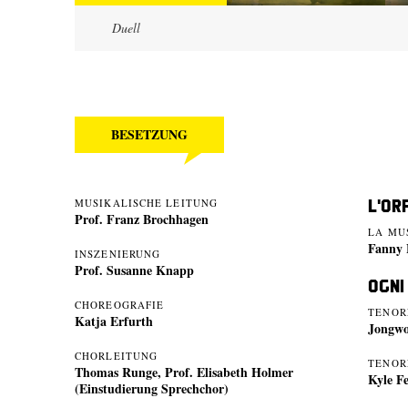
Duell
BESETZUNG
L'Or
MUSIKALISCHE LEITUNG
Prof. Franz Brochhagen
LA MU
Fanny 
INSZENIERUNG
Prof. Susanne Knapp
Ogni
CHOREOGRAFIE
TENOR
Katja Erfurth
Jongw
CHORLEITUNG
TENORE
Thomas Runge, Prof. Elisabeth Holmer
Kyle F
(Einstudierung Sprechchor)