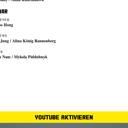
Bär
IENER
oo Hong
ITWE
 Jung / Alina König Rannenberg
ÄR
 Nam / Mykola Piddubnyk
YouTube aktivieren