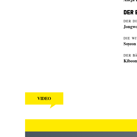
Der 
DER D
Jongw
DIE W
Soyeon
DER B
Kibeom
VIDEO