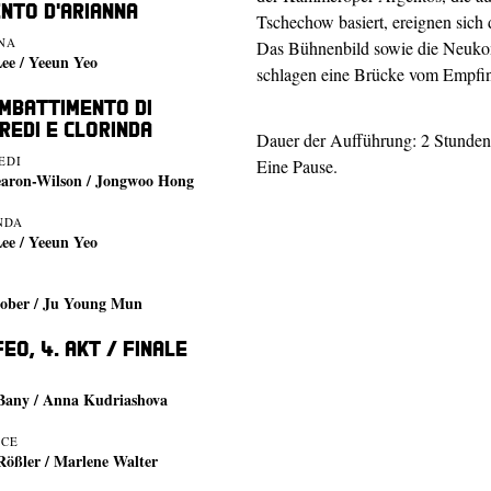
nto d'Arianna
Tschechow basiert, ereignen sich d
NA
Das Bühnenbild sowie die Neukom
Lee / Yeeun Yeo
schlagen eine Brücke vom Empfind
ombattimento di
redi e Clorinda
Dauer der Aufführung: 2 Stunden
EDI
Eine Pause.
earon-Wilson / Jongwoo Hong
NDA
Lee / Yeeun Yeo
Kober / Ju Young Mun
feo, 4. Akt / Finale
 Bany / Anna Kudriashova
ICE
Rößler / Marlene Walter