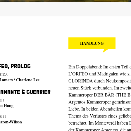
HANDLUNG
feo, Prolog
Ein Doppelabend: Im ersten Teil
L’ORFEO und Madrigalen wi
SICA
Lamers / Charlene Lee
CLORINDA durch Neukompositio
neuen Stück verbunden. Im zweit
 amante è guerrier
Kammeroper DER BÄR (THE BOOR
E I
Argentos Kammeroper gemeinsam?
oo Hong
Liebe. In beiden Abendteilen ko
Thema des Verlustes eines gelieb
 II
earon-Wilson
betrachtet. Im Monteverdi haben L
der Kammeroper Argentos, die 