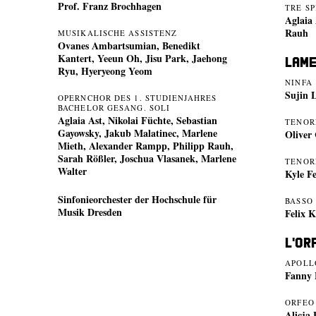
Prof. Franz Brochhagen
TRE SP
Aglaia
Rauh
MUSIKALISCHE ASSISTENZ
Ovanes Ambartsumian, Benedikt
Kantert, Yeeun Oh, Jisu Park, Jaehong
Lame
Ryu, Hyeryeong Yeom
NINFA
Sujin 
OPERNCHOR DES 1. STUDIENJAHRES
BACHELOR GESANG. SOLI
Aglaia Ast, Nikolai Füchte, Sebastian
TENOR
Gayowsky, Jakub Malatinec, Marlene
Oliver
Mieth, Alexander Rampp, Philipp Rauh,
Sarah Rößler, Joschua Vlasanek, Marlene
TENORE
Walter
Kyle F
Sinfonieorchester der Hochschule für
BASSO
Musik Dresden
Felix 
L'Or
APOLL
Fanny 
ORFEO
Alicja