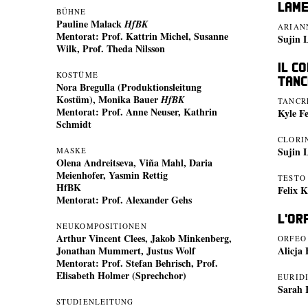
Lame
BÜHNE
Pauline Malack
HfBK
ARIAN
Mentorat: Prof. Kattrin Michel, Susanne
Sujin 
Wilk, Prof. Theda Nilsson
Il c
KOSTÜME
Tanc
Nora Bregulla (Produktionsleitung
Kostüm), Monika Bauer
HfBK
TANCR
Mentorat: Prof. Anne Neuser, Kathrin
Kyle F
Schmidt
CLORI
Sujin 
MASKE
Olena Andreitseva, Viña Mahl, Daria
Meienhofer, Yasmin Rettig
TESTO
HfBK
Felix 
Mentorat: Prof. Alexander Gehs
L'Or
NEUKOMPOSITIONEN
Arthur Vincent Clees, Jakob Minkenberg,
ORFEO
Jonathan Mummert, Justus Wolf
Alicja
Mentorat: Prof. Stefan Behrisch, Prof.
Elisabeth Holmer (Sprechchor)
EURID
Sarah 
STUDIENLEITUNG