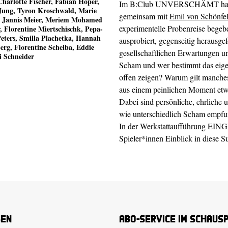
Charlotte Fischer, Fabian Höper,
Im B:Club UNVERSCHÄMT haben 
Jung, Tyron Kroschwald, Marie
gemeinsam mit
Emil von Schönfe
, Jannis Meier, Meriem Mohamed
experimentelle Probenreise begebe
 Florentine Miertschischk, Pepa-
Peters, Smilla Plachetka, Hannah
ausprobiert, gegenseitig herausg
erg, Florentine Scheiba, Eddie
gesellschaftlichen Erwartungen 
i Schneider
Scham und wer bestimmt das eige
offen zeigen? Warum gilt manches
aus einem peinlichen Moment etw
Dabei sind persönliche, ehrliche
wie unterschiedlich Scham empfu
In der Werkstattaufführung 
Spieler*innen Einblick in diese 
sen
Abo-Service im Schaus