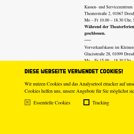
Kassen- und Servicezentrum 
Theaterstraße 2, 01067 Dres
Mo – Fr 10.00 – 18.30 Uhr, 
Während der Theaterferien
geschlossen.
Vorverkaufskasse im Kleine
Glacisstraße 28, 01099 Dres
Mo – Fr 15.00 – 18.30 Uhr
Während der Theaterferien
Diese Webseite verwendet Cookies!
geschlossen.
Wir nutzen Cookies und das Analysetool etracker auf un
Cookies helfen uns, unsere Angebote für Sie möglichst sich
E-Mail
tickets@staatsschaus
Telefon
0351.49 13-555
Essentielle Cookies
Tracking
Mo – Fr 10.00 – 18.30 Uhr