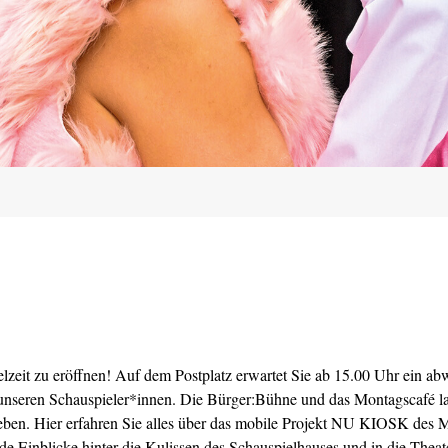
lzeit zu eröffnen! Auf dem Postplatz erwartet Sie ab 15.00 Uhr ein a
t unseren Schauspieler*innen. Die Bürger:Bühne und das Montagscafé 
eben. Hier erfahren Sie alles über das mobile Projekt NU KIOSK des 
de Einblicke hinter die Kulissen des Schauspielhauses und in die Theat