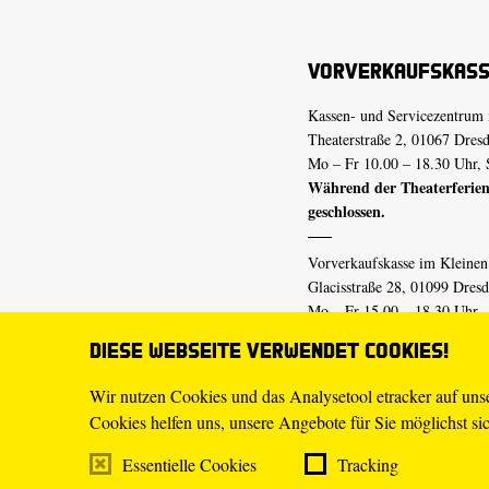
Vorverkaufskas
Kassen- und Servicezentrum 
Theaterstraße 2, 01067 Dres
Mo – Fr 10.00 – 18.30 Uhr, 
Während der Theaterferien
geschlossen.
Vorverkaufskasse im Kleine
Glacisstraße 28, 01099 Dres
Mo – Fr 15.00 – 18.30 Uhr
Während der Theaterferien
Diese Webseite verwendet Cookies!
geschlossen.
Wir nutzen Cookies und das Analysetool etracker auf un
Cookies helfen uns, unsere Angebote für Sie möglichst sich
E-Mail
tickets@staatsschaus
Telefon
0351.49 13-555
Essentielle Cookies
Tracking
Mo – Fr 10.00 – 18.30 Uhr