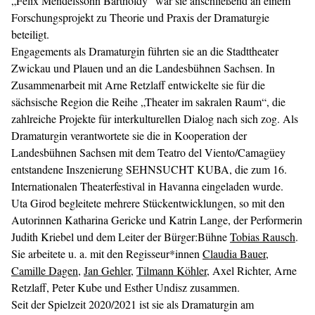
„Felix Mendelssohn Bartholdy“ war sie anschließend an einem
Forschungsprojekt zu Theorie und Praxis der Dramaturgie
beteiligt.
Engagements als Dramaturgin führten sie an die Stadttheater
Zwickau und Plauen und an die Landesbühnen Sachsen. In
Zusammenarbeit mit Arne Retzlaff entwickelte sie für die
sächsische Region die Reihe „Theater im sakralen Raum“, die
zahlreiche Projekte für interkulturellen Dialog nach sich zog. Als
Dramaturgin verantwortete sie die in Kooperation der
Landesbühnen Sachsen mit dem Teatro del Viento/Camagüey
entstandene Inszenierung SEHNSUCHT KUBA, die zum 16.
Internationalen Theaterfestival in Havanna eingeladen wurde.
Uta Girod begleitete mehrere Stückentwicklungen, so mit den
Autorinnen Katharina Gericke und Katrin Lange, der Performerin
Judith Kriebel und dem Leiter der Bürger:Bühne
Tobias Rausch
.
Sie arbeitete u. a. mit den Regisseur*innen
Claudia Bauer
,
Camille Dagen
,
Jan Gehler
,
Tilmann Köhler
, Axel Richter, Arne
Retzlaff, Peter Kube und Esther Undisz zusammen.
Seit der Spielzeit 2020/2021 ist sie als Dramaturgin am