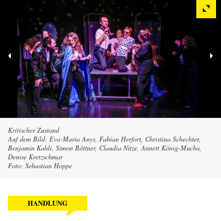
Kritischer Zustand
Auf dem Bild: Eva-Maria Anys, Fabian Herfort, Christina Schechter,
Benjamin Kahli, Simon Böttner, Claudia Nitze, Annett König-Mucha,
Denise Kretzschmar
Foto: Sebastian Hoppe
HANDLUNG