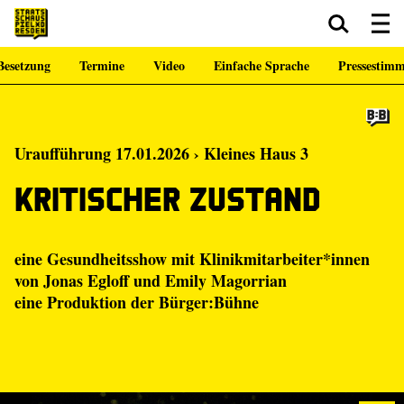
Besetzung
Termine
Video
Einfache Sprache
Pressestim
Zum Hauptinhalt springen
Zum Footer springen
Uraufführung 17.01.2026 › Kleines Haus 3
Kritischer Zustand
eine Gesundheitsshow mit Klinikmitarbeiter*innen
von
Jonas Egloff
und
Emily Magorrian
eine Produktion der
Bürger:Bühne