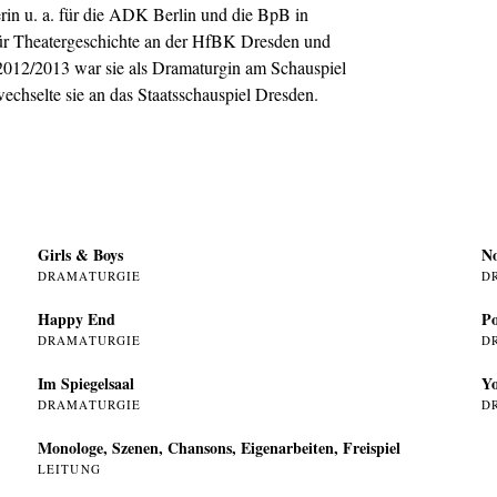
rin u. a. für die ADK Berlin und die BpB in
für Theatergeschichte an der HfBK Dresden und
eit 2012/2013 war sie als Dramaturgin am Schauspiel
echselte sie an das Staatsschauspiel Dresden.
Girls & Boys
N
DRAMATURGIE
D
Happy End
Po
DRAMATURGIE
D
Im Spiegelsaal
Yo
DRAMATURGIE
D
Monologe, Szenen, Chansons, Eigenarbeiten, Freispiel
LEITUNG