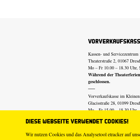
Vorverkaufskas
Kassen- und Servicezentrum 
Theaterstraße 2, 01067 Dres
Mo – Fr 10.00 – 18.30 Uhr, 
Während der Theaterferien
geschlossen.
Vorverkaufskasse im Kleine
Glacisstraße 28, 01099 Dres
Mo – Fr 15.00 – 18.30 Uhr
Während der Theaterferien
Diese Webseite verwendet Cookies!
geschlossen.
Wir nutzen Cookies und das Analysetool etracker auf un