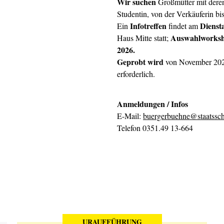
Wir suchen
Großmütter mit deren
Studentin, von der Verkäuferin bis
Infotreffen
Dienst
Ein
findet am
Auswahlworks
Haus Mitte statt;
2026.
Geprobt wird
von November 2026
erforderlich.
Anmeldungen / Infos
E-Mail:
buergerbuehne@staatssch
Telefon 0351.49 13-664
URAUFFÜHRUNG