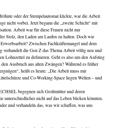
röhnte oder der Stempelautomat klickte, war die Arbeit
nge nicht vorbei. Jetzt begann die „zweite Schicht“ mit
sation. Arbeit war für diese Frauen nicht nur
der Stolz, den Laden am Laufen zu halten. Doch wie
uf Erwerbsarbeit? Zwischen Fachkräftemangel und dem
g verhandelt die Gen Z das Thema Arbeit völlig neu und
den Lohnzettel zu definieren. Geht es also um den Aufstieg
um den Ausbruch aus alten Zwängen? Während es früher
Vergnügen“, heißt es heute: „Die Arbeit muss mir
ittelschürze und Co-Working-Space liegen Welten – und
ECHSEL begegnen sich Großmütter und deren
e unterschiedlicher nicht auf das Leben blicken könnten.
nder und verhandeln das, was wir schaffen, was uns