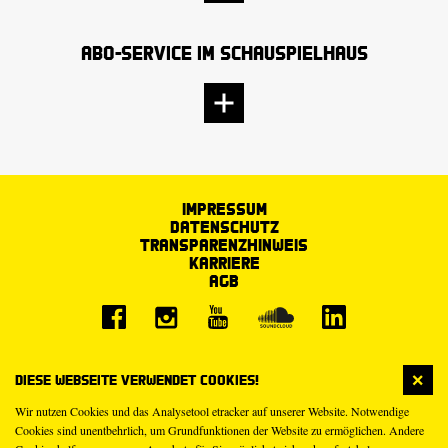
Abo-Service im Schauspielhaus
Impressum
Datenschutz
Transparenzhinweis
Karriere
AGB
Diese Webseite verwendet Cookies!
Wir nutzen Cookies und das Analysetool etracker auf unserer Website. Notwendige
Cookies sind unentbehrlich, um Grundfunktionen der Website zu ermöglichen. Andere