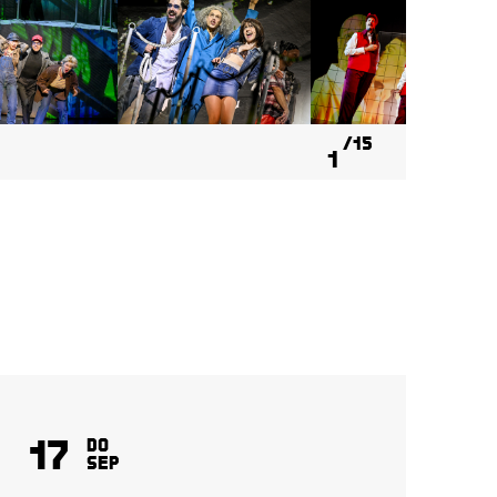
15
1
17
1
Do
Sep