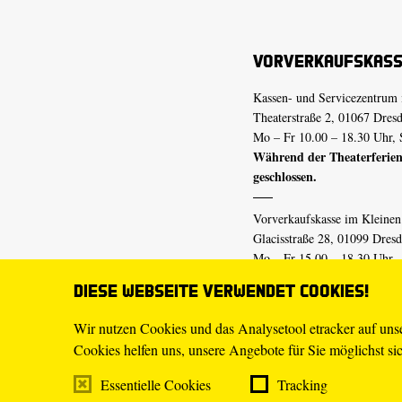
Vorverkaufskas
Kassen- und Servicezentrum 
Theaterstraße 2, 01067 Dres
Mo – Fr 10.00 – 18.30 Uhr, 
Während der Theaterferien
geschlossen.
Vorverkaufskasse im Kleine
Glacisstraße 28, 01099 Dres
Mo – Fr 15.00 – 18.30 Uhr
Während der Theaterferien
Diese Webseite verwendet Cookies!
geschlossen.
Wir nutzen Cookies und das Analysetool etracker auf un
Cookies helfen uns, unsere Angebote für Sie möglichst sich
E-Mail
tickets@staatsschaus
Telefon
0351.49 13-555
Essentielle Cookies
Tracking
Mo – Fr 10.00 – 18.30 Uhr