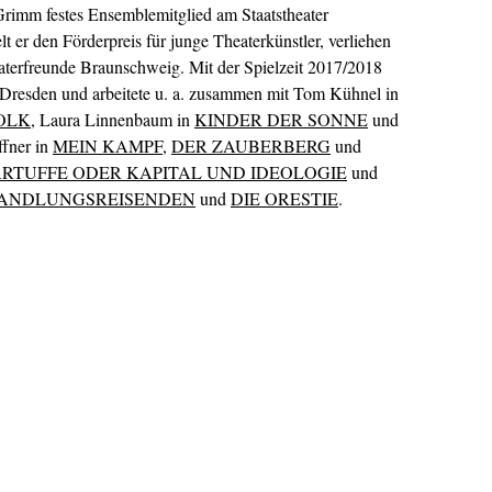
Grimm festes Ensemblemitglied am Staatstheater
t er den Förderpreis für junge Theaterkünstler, verliehen
eaterfreunde Braunschweig. Mit der Spielzeit 2017/2018
l Dresden und arbeitete u. a. zusammen mit Tom Kühnel in
VOLK
, Laura Linnenbaum in
KINDER DER SONNE
und
ffner in
MEIN KAMPF
,
DER ZAUBERBERG
und
ARTUFFE ODER KAPITAL UND IDEOLOGIE
und
HANDLUNGSREISENDEN
und
DIE ORESTIE
.