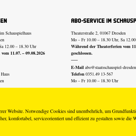
sen
Abo-Service im Schaus
im Schauspielhaus
Theaterstraße 2, 01067 Dresden
den
Mo – Fr 10.00 – 18.30 Uhr, Sa 12.00
Während der Theaterferien vom 11.
Sa 12.00 – 18.30 Uhr
 vom 11.07. – 09.08.2026
geschlossen.
E-Mail
abo@staatsschauspiel-dresden
Telefon
n Haus
0351.49 13-567
den
Mo – Fr 10.00 – 18.30 Uhr
 vom 04.07. – 16.08.2026
Erklärung Barrierefreiheit
serer Website. Notwendige Cookies sind unentbehrlich, um Grundfunkt
er, komfortabel, serviceorientiert und effizient zu gestalten sowie die 
piel-dresden.de