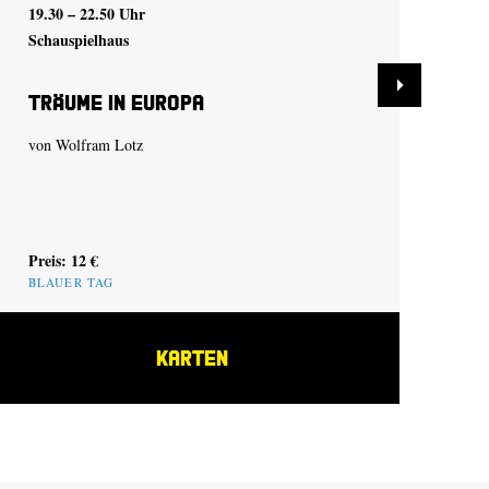
19.30 – 22.50 Uhr
19.
Schauspielhaus
Sch
Träume in Europa
Ca
von
Wolfram Lotz
nac
Preis: 12 €
Pre
BLAUER TAG
KARTEN