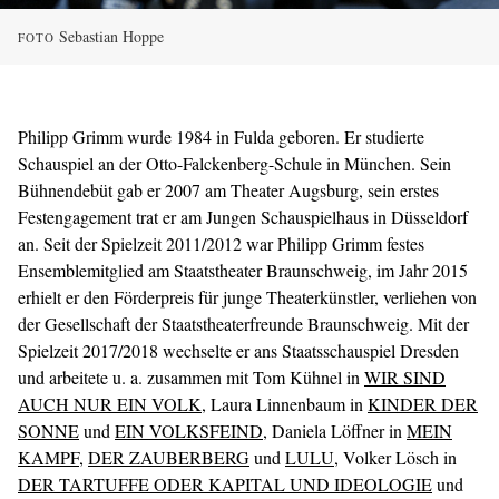
Sebastian Hoppe
FOTO
Philipp Grimm wurde 1984 in Fulda geboren. Er studierte
Schauspiel an der Otto-Falckenberg-Schule in München. Sein
Bühnendebüt gab er 2007 am Theater Augsburg, sein erstes
Festengagement trat er am Jungen Schauspielhaus in Düsseldorf
an. Seit der Spielzeit 2011/2012 war Philipp Grimm festes
Ensemblemitglied am Staatstheater Braunschweig, im Jahr 2015
erhielt er den Förderpreis für junge Theaterkünstler, verliehen von
der Gesellschaft der Staatstheaterfreunde Braunschweig. Mit der
Spielzeit 2017/2018 wechselte er ans Staatsschauspiel Dresden
und arbeitete u. a. zusammen mit Tom Kühnel in
WIR SIND
AUCH NUR EIN VOLK
, Laura Linnenbaum in
KINDER DER
SONNE
und
EIN VOLKSFEIND
, Daniela Löffner in
MEIN
KAMPF
,
DER ZAUBERBERG
und
LULU
, Volker Lösch in
DER TARTUFFE ODER KAPITAL UND IDEOLOGIE
und