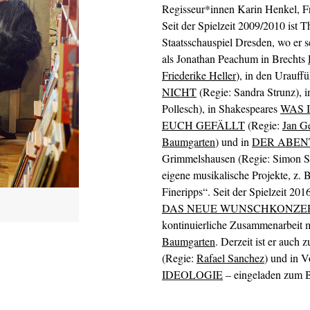
Regisseur*innen Karin Henkel, F
Seit der Spielzeit 2009/2010 ist
Staatsschauspiel Dresden, wo er 
als Jonathan Peachum in Brechts
Friederike Heller
), in den Urauf
NICHT
(Regie: Sandra Strunz), 
Pollesch), in Shakespeares
WAS 
EUCH GEFÄLLT
(Regie:
Jan G
Baumgarten
) und in
DER ABEN
Grimmelshausen (Regie: Simon So
eigene musikalische Projekte, z.
Fineripps“. Seit der Spielzeit 20
DAS NEUE WUNSCHKONZE
kontinuierliche Zusammenarbeit 
Baumgarten
. Derzeit ist er auch 
(Regie:
Rafael Sanchez
) und in 
IDEOLOGIE
– eingeladen zum Be