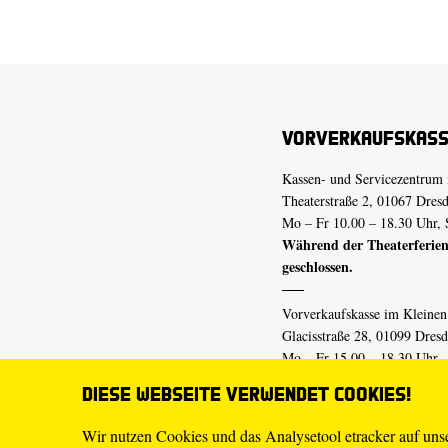
Vorverkaufskas
Kassen- und Servicezentrum 
Theaterstraße 2, 01067 Dres
Mo – Fr 10.00 – 18.30 Uhr, 
Während der Theaterferien
geschlossen.
Vorverkaufskasse im Kleine
Glacisstraße 28, 01099 Dres
Mo – Fr 15.00 – 18.30 Uhr
Während der Theaterferien
Diese Webseite verwendet Cookies!
geschlossen.
Wir nutzen Cookies und das Analysetool etracker auf un