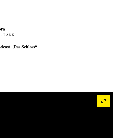
ora
R. RANK
dcast „Das Schloss“