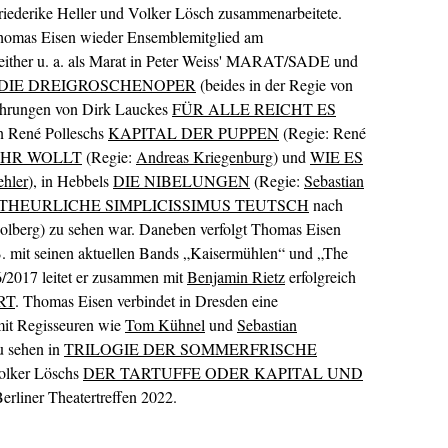
riederike Heller und Volker Lösch zusammenarbeitete.
 Thomas Eisen wieder Ensemblemitglied am
seither u. a. als Marat in Peter Weiss' MARAT/SADE und
DIE DREIGROSCHENOPER
(beides in der Regie von
führungen von Dirk Lauckes
FÜR ALLE REICHT ES
in René Polleschs
KAPITAL DER PUPPEN
(Regie: René
IHR WOLLT
(Regie:
Andreas Kriegenburg
) und
WIE ES
ehler
), in Hebbels
DIE NIBELUNGEN
(Regie:
Sebastian
THEURLICHE SIMPLICISSIMUS TEUTSCH
nach
lberg) zu sehen war. Daneben verfolgt Thomas Eisen
 B. mit seinen aktuellen Bands „Kaisermühlen“ und „The
16/2017 leitet er zusammen mit
Benjamin Rietz
erfolgreich
RT
. Thomas Eisen verbindet in Dresden eine
mit Regisseuren wie
Tom Kühnel
und
Sebastian
zu sehen in
TRILOGIE DER SOMMERFRISCHE
Volker Löschs
DER TARTUFFE ODER KAPITAL UND
rliner Theatertreffen 2022.