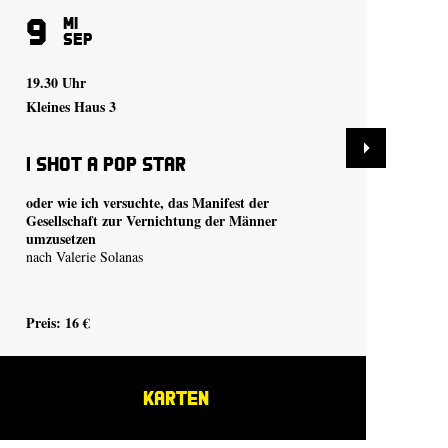
9
1
Mi
Sep
19.30 Uhr
19.
Kleines Haus 3
Sch
I shot a Pop Star
Ba
oder wie ich versuchte, das Manifest der
ein
Gesellschaft zur Vernichtung der Männer
vo
umzusetzen
nach Valerie Solanas
19.
Preis: 16 €
Pre
KARTEN