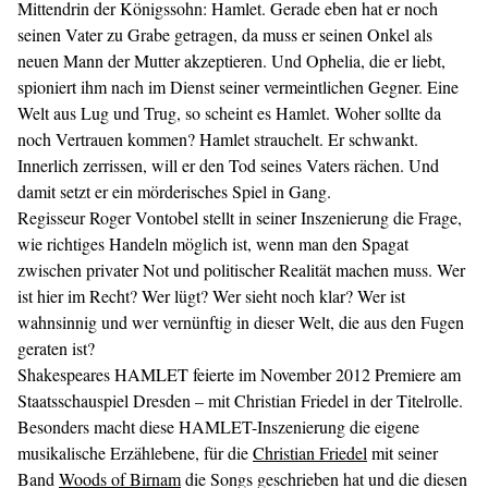
Mittendrin der Königssohn: Hamlet. Gerade eben hat er noch
seinen Vater zu Grabe getragen, da muss er seinen Onkel als
neuen Mann der Mutter akzeptieren. Und Ophelia, die er liebt,
spioniert ihm nach im Dienst seiner vermeintlichen Gegner. Eine
Welt aus Lug und Trug, so scheint es Hamlet. Woher sollte da
noch Vertrauen kommen? Hamlet strauchelt. Er schwankt.
Innerlich zerrissen, will er den Tod seines Vaters rächen. Und
damit setzt er ein mörderisches Spiel in Gang.
Regisseur Roger Vontobel stellt in seiner Inszenierung die Frage,
wie richtiges Handeln möglich ist, wenn man den Spagat
zwischen privater Not und politischer Realität machen muss. Wer
ist hier im Recht? Wer lügt? Wer sieht noch klar? Wer ist
wahnsinnig und wer vernünftig in dieser Welt, die aus den Fugen
geraten ist?
Shakespeares HAMLET feierte im November 2012 Premiere am
Staatsschauspiel Dresden – mit Christian Friedel in der Titelrolle.
Besonders macht diese HAMLET-Inszenierung die eigene
musikalische Erzählebene, für die
Christian Friedel
mit seiner
Band
Woods of Birnam
die Songs geschrieben hat und die diesen