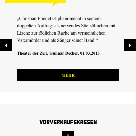
„Christian Friedel ist phänomenal in seinem
„Atem
doppelten Auftrag: als nervendes Stiefsöhnchen mit
Bühne
Lizenz zur tödlichen Rache am vermeintlichen
Fried
Vatermörder und als Sänger seiner Band.“
DIE 
Theater der Zeit
, Gunnar Decker, 01.03.2013
MEHR
Vorverkaufskassen