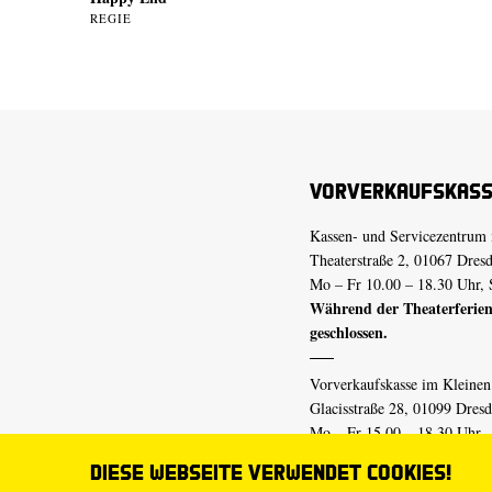
REGIE
Vorverkaufskas
Kassen- und Servicezentrum 
Theaterstraße 2, 01067 Dres
Mo – Fr 10.00 – 18.30 Uhr, 
Während der Theaterferien
geschlossen.
Vorverkaufskasse im Kleine
Glacisstraße 28, 01099 Dres
Mo – Fr 15.00 – 18.30 Uhr
Während der Theaterferien
Diese Webseite verwendet Cookies!
geschlossen.