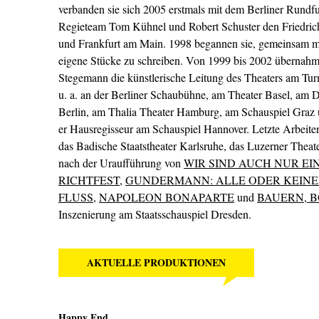
verbanden sie sich 2005 erstmals mit dem Berliner Rundfu
Regieteam Tom Kühnel und Robert Schuster den Friedrich-
und Frankfurt am Main. 1998 begannen sie, gemeinsam mi
eigene Stücke zu schreiben. Von 1999 bis 2002 übernah
Stegemann die künstlerische Leitung des Theaters am Turm 
u. a. an der Berliner Schaubühne, am Theater Basel, am 
Berlin, am Thalia Theater Hamburg, am Schauspiel Graz
er Hausregisseur am Schauspiel Hannover. Letzte Arbeiten 
das Badische Staatstheater Karlsruhe, das Luzerner Theate
nach der Uraufführung von
WIR SIND AUCH NUR EI
RICHTFEST
,
GUNDERMANN: ALLE ODER KEINE
FLUSS
,
NAPOLEON BONAPARTE
und
BAUERN, 
Inszenierung am Staatsschauspiel Dresden.
AKTUELLE PRODUKTIONEN
Happy End