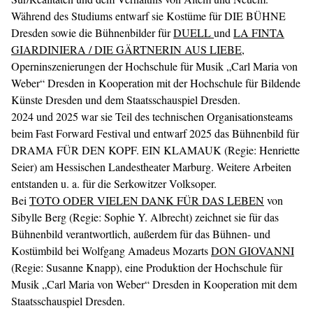
Während des Studiums entwarf sie Kostüme für DIE BÜHNE
Dresden sowie die Bühnenbilder für
DUELL
und
LA FINTA
GIARDINIERA / DIE GÄRTNERIN AUS LIEBE
,
Operninszenierungen der Hochschule für Musik „Carl Maria von
Weber“ Dresden in Kooperation mit der Hochschule für Bildende
Künste Dresden und dem Staatsschauspiel Dresden.
2024 und 2025 war sie Teil des technischen Organisationsteams
beim Fast Forward Festival und entwarf 2025 das Bühnenbild für
DRAMA FÜR DEN KOPF. EIN KLAMAUK (Regie: Henriette
Seier) am Hessischen Landestheater Marburg. Weitere Arbeiten
entstanden u. a. für die Serkowitzer Volksoper.
Bei
TOTO ODER VIELEN DANK FÜR DAS LEBEN
von
Sibylle Berg (Regie: Sophie Y. Albrecht) zeichnet sie für das
Bühnenbild verantwortlich, außerdem für das Bühnen- und
Kostümbild bei Wolfgang Amadeus Mozarts
DON GIOVANNI
(Regie: Susanne Knapp), eine Produktion der Hochschule für
Musik „Carl Maria von Weber“ Dresden in Kooperation mit dem
Staatsschauspiel Dresden.