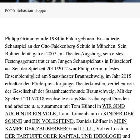
Sebastian Hoppe
FOTO
Philipp Grimm wurde 1984 in Fulda geboren. Er studierte
Schauspiel an der Otto-Falckenberg-Schule in München. Sein
Bühnendebüt gab er 2007 am Theater Augsburg, sein erstes
Festengagement trat er am Jungen Schauspielhaus in Düsseldorf
an. Seit der Spielzeit 2011/2012 war Philipp Grimm festes
Ensemblemitglied am Staatstheater Braunschweig, im Jahr 2015
erhielt er den Förderpreis für junge Theaterkünstler, verliehen von
der Gesellschaft der Staatstheaterfreunde Braunschweig. Mit der
Spielzeit 2017/2018 wechselte er ans Staatsschauspiel Dresden
und arbeitete u. a. zusammen mit Tom Kühnel in
WIR SIND
AUCH NUR EIN VOLK
, Laura Linnenbaum in
KINDER DER
SONNE
und
EIN VOLKSFEIND
, Daniela Löffner in
MEIN
KAMPF
,
DER ZAUBERBERG
und
LULU
, Volker Lösch in
DER TARTUFFE ODER KAPITAL UND IDEOLOGIE
und