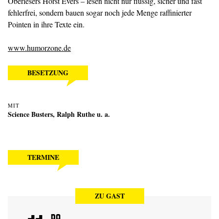
Oberlesers Horst Evers – lesen nicht nur flüssig, sicher und fast
fehlerfrei, sondern bauen sogar noch jede Menge raffinierter
Pointen in ihre Texte ein.
www.humorzone.de
BESETZUNG
MIT
Science Busters, Ralph Ruthe u. a.
TERMINE
ZU GAST
Do