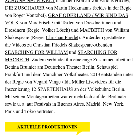
SCHÖNE NEUE WELT
nach dem Roman von Aldous Huxley,
DIE ZUSCHAUER
von
Martin Heckmanns
(beides in der Regie
von Roger Vontobel),
GRAF ÖDERLAND / WIR SIND DAS
VOLK
von Max Frisch / mit Texten von Dresdnerinnen und
Dresdnern (Regie:
Volker Lösch
) und
MACBETH
von William
Shakespeare (Regie:
Christian Friedel
). Außerdem gestaltete er
die Videos zu
Christian Friedels
Shakespeare-Abenden
SEARCHING FOR WILLIAM
und
SEARCHING FOR
MACBETH
. Zudem verbindet ihn eine enge Zusammenarbeit mit
Bettina Bruinier am Deutschen Theater Berlin, Schauspiel
Frankfurt und dem Münchner Volkstheater. 2013 entstanden unter
der Regie von Vegard Vinge / Ida Müller Livevideos für die
Inszenierung 12-SPARTENHAUS an der Volksbühne Berlin.
Mit seinen Montagearbeiten war er mehrfach auf der Berlinale
sowie u. a. auf Festivals in Buenos Aires, Madrid, New York,
Paris und Tokio vertreten.
AKTUELLE PRODUKTIONEN