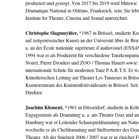
produziert und gezeigt. Von 2017 bis 2019 wird Mitrović 
Dramatique National in Orléans, Frankreich, sein. Sie leb
Institute for Theatre, Cinema and Sound unterrichtet.
Christophe Slagmuylder,
*1967 in Brüssel, studierte K
auf zeitgenössischer Kunst) an der Université libre de Bru
a. an der École nationale supérieure d’audiovisuel (ENS
1994 war er als Produzent für verschiedene Tanzkompanien
Noiret, Pierre Droulers und ZOO / Thomas Hauert sowie
internationale Schule für modernen Tanz P.A.R.T.S. Er w
Künstlerischen Leitung am Theater Les Tanneurs in Brüss
Kuratorenteam des Kunstenfestivaldesarts in Brüssel. Seit 
Direktor.
Joachim Klement
,
*1961 in Düsseldorf, studierte in K
Engagements als Dramaturg u. a. am Theater Graz und a
Hamburg war er Leitender Schauspieldramaturg am Nati
wechselte er als Chefdramaturg und Stellvertreter des Ge
Theater. Ab der Spielzeit 2006 / 2007 war er in gleicher 