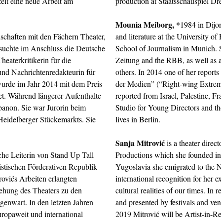
zeit eine neue Arbeit am
production at Staatsschauspiel Dr
Mounia Meiborg,
*1984 in Dijon,
schaften mit den Fächern Theater,
and literature at the University o
esuchte im Anschluss die Deutsche
School of Journalism in Munich. S
heaterkritikerin für die
Zeitung and the RBB, as well as a
nd Nachrichtenredakteurin für
others. In 2014 one of her report
wurde im Jahr 2014 mit dem Preis
der Medien” (“Right-wing Extremi
t. Während längerer Aufenthalte
reported from Israel, Palestine, F
ibanon. Sie war Jurorin beim
Studio for Young Directors and th
Heidelberger Stückemarkts. Sie
lives in Berlin.
Sanja Mitrović
is a theater direct
che Leiterin von Stand Up Tall
Productions which she founded in 
istischen Förderativen Republik
Yugoslavia she emigrated to the N
rovićs Arbeiten erlangten
international recognition for her ex
iehung des Theaters zu den
cultural realities of our times. I
egenwart. In den letzten Jahren
and presented by festivals and ve
ropaweit und international
2019 Mitrović will be Artist-in-R