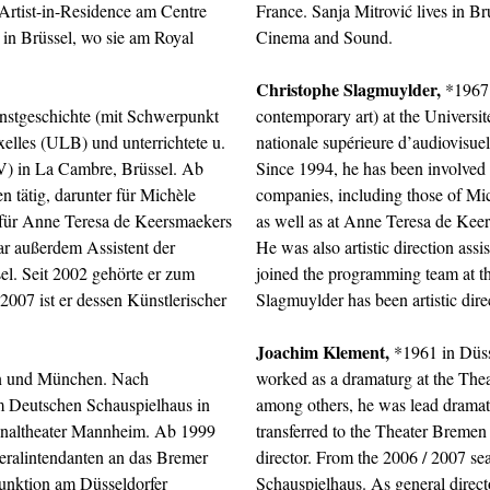
Artist-in-Residence am Centre
France. Sanja Mitrović lives in Bru
t in Brüssel, wo sie am Royal
Cinema and Sound.
Christophe Slagmuylder,
*1967 i
unstgeschichte (mit Schwerpunkt
contemporary art) at the Universit
xelles (ULB) und unterrichtete u.
nationale supérieure d’audiovisu
AV) in La Cambre, Brüssel. Ab
Since 1994, he has been involved
 tätig, darunter für Michèle
companies, including those of Mi
 für Anne Teresa de Keersmaekers
as well as at Anne Teresa de Kee
ar außerdem Assistent der
He was also artistic direction ass
el. Seit 2002 gehörte er zum
joined the programming team at th
2007 ist er dessen Künstlerischer
Slagmuylder has been artistic direc
Joachim Klement
,
*1961 in Düss
öln und München. Nach
worked as a dramaturg at the The
m Deutschen Schauspielhaus in
among others, he was lead dramat
onaltheater Mannheim. Ab 1999
transferred to the Theater Bremen
neralintendanten an das Bremer
director. From the 2006 / 2007 sea
Funktion am Düsseldorfer
Schauspielhaus. As general directo