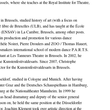
ssels, where she teaches at the Royal Institute for Theatre,
n Brussels, studied history of art (with a focus on
é libre de Bruxelles (ULB), and has taught at the École
el (ENSAV) in La Cambre, Brussels, among other posts.
 in production and promotion for various dance
chèle Noiret, Pierre Droulers and ZOO / Thomas Hauert,
rsmakers international school of modern dance P.A.R.T.S.
istant at Les Tanneurs Theatre in Brussels. In 2002, he
e Kunstenfestivaldesarts. Since 2007, Christophe
tor for the Kunstenfestivaldesarts in Brussels.
eldorf, studied in Cologne and Munich. After having
ater Graz and the Deutsches Schauspielhaus in Hamburg,
urg at the Nationaltheater Mannheim. In 1999 he
 as head dramaturg and deputy of the senior general
son on, he held the same position at the Düsseldorfer
r, Joachim Klement took over artistic direction at the