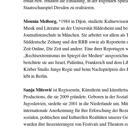
erhält bzw. erhalten die Einladung, in der folgenden Spiel
Staatsschauspiel Dresden zu realisieren.
Mounia Meiborg,
*1984 in Dijon, studierte Kulturwissen
Musik und Literatur an der Universität Hildesheim und b
Journalistenschule in München. Sie arbeitet vor allem als T
Süddeutsche Zeitung und den RBB sowie als Reporterin u
Zeit Online, Die Zeit und andere. Eine ihrer Reportagen 
„Rechtsextremismus im Spiegel der Medien“ ausgezeichne
berichtete sie aus Israel, Palästina, Frankreich und dem L
Körber Studio Junge Regie und beim Nachspielpreis des 
lebt in Berlin.
Sanja Mitrović
ist Regisseurin, Künstlerin und künstleris
Productions, die sie 2009 gründete. Geboren in der Sozial
Jugoslawien, siedelte sie 2001 in die Niederlande um. Mit
internationale Anerkennung für ihre Erforschung der Bez
sozialen, politischen und kulturellen Realitäten unserer G
wurden ihre Inszenierungen von Festivals und Theatern eu