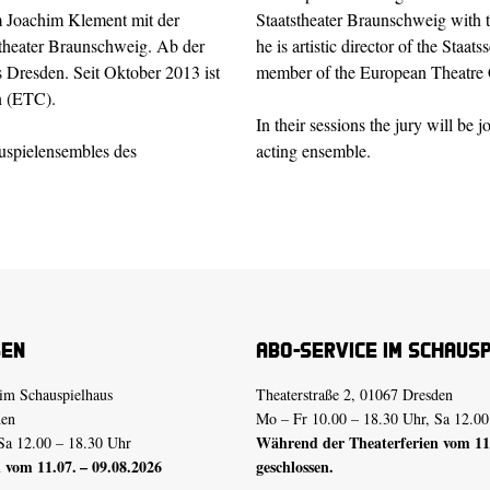
m Joachim Klement mit der
Staatstheater Braunschweig with 
stheater Braunschweig. Ab der
he is artistic director of the Sta
ls Dresden. Seit Oktober 2013 ist
member of the European Theatre
n (ETC).
In their sessions the jury will be
uspielensembles des
acting ensemble.
sen
Abo-Service im Schaus
im Schauspielhaus
Theaterstraße 2, 01067 Dresden
den
Mo – Fr 10.00 – 18.30 Uhr, Sa 12.00
Während der Theaterferien vom 11.
Sa 12.00 – 18.30 Uhr
 vom 11.07. – 09.08.2026
geschlossen.