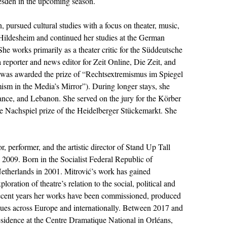
esden in the upcoming season.
 pursued cultural studies with a focus on theater, music,
f Hildesheim and continued her studies at the German
he works primarily as a theater critic for the Süddeutsche
 reporter and news editor for Zeit Online, Die Zeit, and
s was awarded the prize of “Rechtsextremismus im Spiegel
sm in the Media’s Mirror”). During longer stays, she
rance, and Lebanon. She served on the jury for the Körber
e Nachspiel prize of the Heidelberger Stückemarkt. She
or, performer, and the artistic director of Stand Up Tall
2009. Born in the Socialist Federal Republic of
etherlands in 2001. Mitrović’s work has gained
ploration of theatre’s relation to the social, political and
n recent years her works have been commissioned, produced
nues across Europe and internationally. Between 2017 and
esidence at the Centre Dramatique National in Orléans,