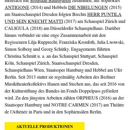
mehrfach mit
Sebastian Baumgarten
zusammen, auf Sophokles’
ANTIGONE
(2014) und Hebbels
DIE NIBELUNGEN
(2015)
am Staatsschauspiel Dresden folgten Brechts
HERR PUNTILA
UND SEIN KNECHT MATTI
(2017) am Schauspiel Zürich und
CALIGULA (2018) am Düsseldorfer Schauspielhaus. Darüber
hinaus verbindet sie eine enge Zusammenarbeit mit den
Regisseuren Lilja Rupprecht, Franziska Kronfoth, Julia Lwowski,
Simon Solberg und Georg Schütky. Engagements führten
Christina Schmitt u. a. an das Schauspiel Stuttgart, Schauspiel
Köln, Schauspiel Zürich, Staatsschauspiel Dresden,
Schauspielhaus Wien, Staatsoper Hamburg und Hebbel am Ufer
Berlin. Seit 2013 stattet sie regelmäßig Arbeiten des Berliner
Musiktheaterkollektivs Hauen und Stechen aus, das seit 2016 von
der Kulturstiftung des Bundes im Fonds Doppelpass gefördert
wird. Zu den jüngsten Arbeiten zählen ORPHEUS (2016) an der
Staatsoper Hamburg und NOTRE CARMEN (2017) am Théâtre
de l’Athénée in Paris und in den Sophiensälen Berlin.
AKTUELLE PRODUKTIONEN