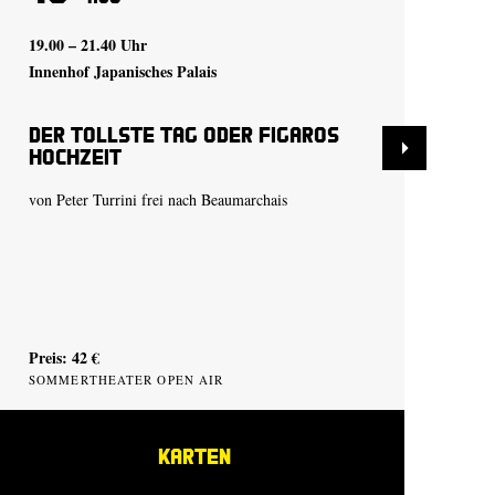
19.00 – 21.40 Uhr
20.
Innenhof Japanisches Palais
Inn
Der tollste Tag oder Figaros
De
Hochzeit
Ho
von Peter Turrini frei nach Beaumarchais
von
Preis: 42 €
Pre
SOMMERTHEATER OPEN AIR
SO
KARTEN