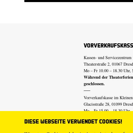
Vorverkaufskas
Kassen- und Servicezentrum 
Theaterstraße 2, 01067 Dres
Mo – Fr 10.00 – 18.30 Uhr, 
Während der Theaterferien
geschlossen.
Vorverkaufskasse im Kleine
Glacisstraße 28, 01099 Dres
Mo – Fr 15.00 – 18.30 Uhr
Während der Theaterferien
Diese Webseite verwendet Cookies!
geschlossen.