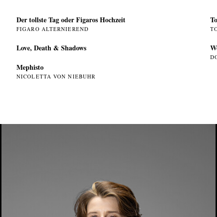
Der tollste Tag oder Figaros Hochzeit
To
FIGARO ALTERNIEREND
T
Love, Death & Shadows
W
D
Mephisto
NICOLETTA VON NIEBUHR