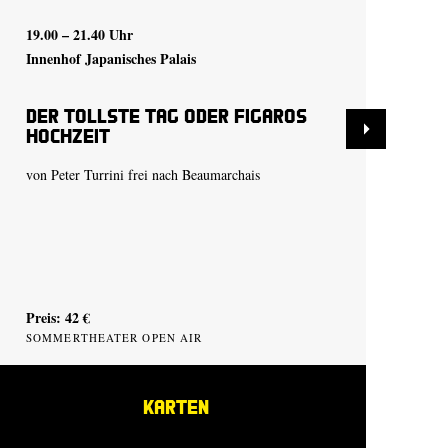
19.00 – 21.40 Uhr
20.
Innenhof Japanisches Palais
Inn
Der tollste Tag oder Figaros
De
Hochzeit
Ho
von Peter Turrini frei nach Beaumarchais
von
Preis: 42 €
Pre
SOMMERTHEATER OPEN AIR
SO
KARTEN