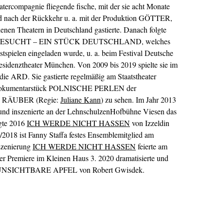
atercompagnie fliegende fische, mit der sie acht Monate
nd nach der Rückkehr u. a. mit der Produktion GÖTTER,
Theatern in Deutschland gastierte. Danach folgte
ATGESUCHT – EIN STÜCK DEUTSCHLAND, welches
tspielen eingeladen wurde, u. a. beim Festival Deutsche
sidenztheater München. Von 2009 bis 2019 spielte sie im
e ARD. Sie gastierte regelmäßig am Staatstheater
 Dokumentarstück POLNISCHE PERLEN der
IE) RÄUBER (Regie:
Juliane Kann
) zu sehen. Im Jahr 2013
ig und inszenierte an der LehnschulzenHofbühne Viesen das
te 2016
ICH WERDE NICHT HASSEN
von Izzeldin
7/2018 ist Fanny Staffa festes Ensemblemitglied am
nszenierung
ICH WERDE NICHT HASSEN
feierte am
r Premiere im Kleinen Haus 3. 2020 dramatisierte und
R UNSICHTBARE APFEL von Robert Gwisdek.