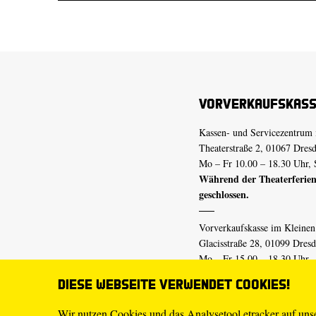
Vorverkaufskas
Kassen- und Servicezentrum 
Theaterstraße 2, 01067 Dres
Mo – Fr 10.00 – 18.30 Uhr, 
Während der Theaterferien
geschlossen.
Vorverkaufskasse im Kleine
Glacisstraße 28, 01099 Dres
Mo – Fr 15.00 – 18.30 Uhr
Während der Theaterferien
Diese Webseite verwendet Cookies!
geschlossen.
Wir nutzen Cookies und das Analysetool etracker auf un