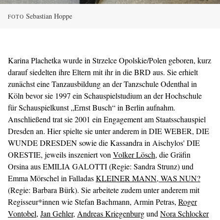
Sebastian Hoppe
FOTO
Karina Plachetka wurde in Strzelce Opolskie/Polen geboren, kurz
darauf siedelten ihre Eltern mit ihr in die BRD aus. Sie erhielt
zunächst eine Tanzausbildung an der Tanzschule Odenthal in
Köln bevor sie 1997 ein Schauspielstudium an der Hochschule
für Schauspielkunst „Ernst Busch“ in Berlin aufnahm.
Anschließend trat sie 2001 ein Engagement am Staatsschauspiel
Dresden an. Hier spielte sie unter anderem in DIE WEBER, DIE
WUNDE DRESDEN sowie die Kassandra in Aischylos' DIE
ORESTIE, jeweils inszeniert von
Volker Lösch
, die Gräfin
Orsina aus EMILIA GALOTTI (Regie: Sandra Strunz) und
Emma Mörschel in Falladas
KLEINER MANN, WAS NUN?
(Regie: Barbara Bürk). Sie arbeitete zudem unter anderem mit
Regisseur*innen wie Stefan Bachmann, Armin Petras,
Roger
Vontobel
,
Jan Gehler
,
Andreas Kriegenburg
und
Nora Schlocker