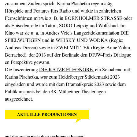
zusammen. Zudem spricht Karina Plachetka regelmäßig
Hörspiele und Features fürs Radio und wirkte in zahlreichen
Fernsehfilmen mit wie z. B. in BORNHOLMER STRASSE oder
als Episodenrolle im Tatort, SOKO Leipzig und Wolfsland. Im
Kino war sie u. a. in Andres Veiels Langzeitdokumentation DIE
SPIELWÜTIGEN und in WHISKY UND WODKA (Regie:
Andreas Dresen) sowie in ZWEI MÜTTER (Regie: Anne Zohra
Berrached), der 2013 auf der Berlinale den DFJW-Preis Dialogue
en Perspektive gewann.
Die Inszenierung
DIE KATZE ELEONORE
, ein Soloabend mit
Karina Plachetka, war zum Heidelberger Stückemarkt 2023
eingeladen und wurde mit dem Dramatikpreis 2023 sowie dem
Publikumspreis bei den 48. Mülheimer Theatertagen
ausgezeichnet.
AKTUELLE PRODUKTIONEN
auf der suche nach dem verlorenen bagger