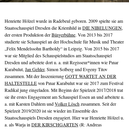
Henriette Hölzel wurde in Radebeul geboren. 2009 spielte sie am
Staatsschauspiel Dresden die Kriemhild in
DIE NIBELUNGEN
,
der ersten Produktion der
Bürgerbühne
. Von 2013 bis 2017
studierte sie Schauspiel an der Hochschule für Musik und Theater
„Felix Mendelssohn Bartholdy“ in Leipzig. Von 2015 bis 2017
war sie Mitglied des Schauspielstudios am Staatsschauspiel
Dresden und arbeitete dort u. a. mit Regisseur*innen wie Pınar
Karabulut,
Jan Gehler
, Simon Solberg und Evgeny Titov
zusammen. Mit der Inszenierung
GOTT WARTET AN DER
HALTESTELLE
von Pınar Karabulut war sie 2017 zum Festival
Radikal jung eingeladen. Mit Beginn der Spielzeit 2017/2018 trat
sie ihr erstes Engagement am Schauspiel Essen an und arbeitete u.
a. mit Karsten Dahlem und
Volker Lösch
zusammen. Seit der
Spielzeit 2019/2020 ist sie wieder im Ensemble des
Staatsschauspiels Dresden engagiert. Hier war Henriette Hölzel u.
a. als Warja in
DER KIRSCHGARTEN
(R: Andreas