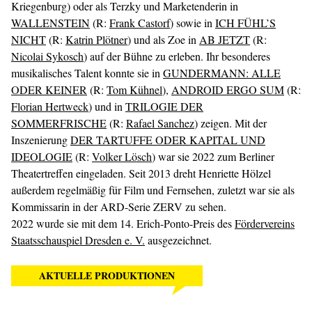
Kriegenburg) oder als Terzky und Marketenderin in
WALLENSTEIN
(R:
Frank Castorf
) sowie in
ICH FÜHL’S
NICHT
(R:
Katrin Plötner
) und als Zoe in
AB JETZT
(R:
Nicolai Sykosch
) auf der Bühne zu erleben. Ihr besonderes
musikalisches Talent konnte sie in
GUNDERMANN: ALLE
ODER KEINER
(R:
Tom Kühnel
),
ANDROID ERGO SUM
(R:
Florian Hertweck
) und in
TRILOGIE DER
SOMMERFRISCHE
(R:
Rafael Sanchez
) zeigen. Mit der
Inszenierung
DER TARTUFFE ODER KAPITAL UND
IDEOLOGIE
(R:
Volker Lösch
) war sie 2022 zum Berliner
Theatertreffen eingeladen. Seit 2013 dreht Henriette Hölzel
außerdem regelmäßig für Film und Fernsehen, zuletzt war sie als
Kommissarin in der ARD-Serie ZERV zu sehen.
2022 wurde sie mit dem 14. Erich-Ponto-Preis des
Fördervereins
Staatsschauspiel Dresden e. V.
ausgezeichnet.
AKTUELLE PRODUKTIONEN