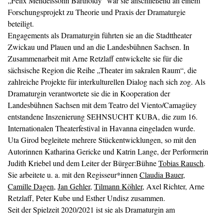
„Felix Mendelssohn Bartholdy“ war sie anschließend an einem
Forschungsprojekt zu Theorie und Praxis der Dramaturgie
beteiligt.
Engagements als Dramaturgin führten sie an die Stadttheater
Zwickau und Plauen und an die Landesbühnen Sachsen. In
Zusammenarbeit mit Arne Retzlaff entwickelte sie für die
sächsische Region die Reihe „Theater im sakralen Raum“, die
zahlreiche Projekte für interkulturellen Dialog nach sich zog. Als
Dramaturgin verantwortete sie die in Kooperation der
Landesbühnen Sachsen mit dem Teatro del Viento/Camagüey
entstandene Inszenierung SEHNSUCHT KUBA, die zum 16.
Internationalen Theaterfestival in Havanna eingeladen wurde.
Uta Girod begleitete mehrere Stückentwicklungen, so mit den
Autorinnen Katharina Gericke und Katrin Lange, der Performerin
Judith Kriebel und dem Leiter der Bürger:Bühne
Tobias Rausch
.
Sie arbeitete u. a. mit den Regisseur*innen
Claudia Bauer
,
Camille Dagen
,
Jan Gehler
,
Tilmann Köhler
, Axel Richter, Arne
Retzlaff, Peter Kube und Esther Undisz zusammen.
Seit der Spielzeit 2020/2021 ist sie als Dramaturgin am